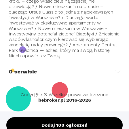
kroku – czego właściciele najczęściej nie
przewidują?
/
Nowe mieszkania na Ursusie –
dlaczego Ursus Classic to jedna z najciekawszych
inwestycji w Warszawie?
/
Dlaczego warto
inwestować w ekskluzywne apartamenty w
Warszawie?
/
Nowe mieszkania w Warszawie -
Inwestycyjny potencjał zielonej Białołęki
/
Zniesienie
współwłasności: czym kierować się wybierając
kancelarię radcy prawnego?
/
Apartamenty Central
Park Świdnica — adres, który ma swoją historię.
Niech opowie też Twoją.
O serwisie
Copyrights® Wszelkie prawa zastrzeżone
bebroker.pl 2016-2026
Dodaj 100 ogłoszeń