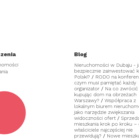
zenia
Blog
homości
Nieruchomości w Dubaju - j
bezpiecznie zainwestować ka
ania
Polski?
/
RODO na konferenc
czym musi pamiętać każdy
organizator
/
Na co zwrócić
kupując dom na obrzeżach
Warszawy?
/
Współpraca z
lokalnym biurem nieruchom
jako narzędzie zwiększania
widoczności ofert
/
Sprzed
mieszkania krok po kroku –
właściciele najczęściej nie
przewidują?
/
Nowe mieszka