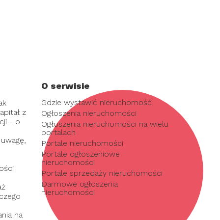
O serwisie
Gdzie wystawić nieruchomość
ak
pitał z
Ogłoszenia nieruchomości
ji - o
Ogłoszenia nieruchomości na wielu
portalach
 uwagę,
Portale nieruchomości
Portale ogłoszeniowe
nieruchomości
ości
Portale sprzedaży nieruchomości
Darmowe ogłoszenia
aż
nieruchomości
 czego
nia na