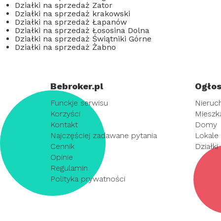
Działki na sprzedaż Zator
Działki na sprzedaż krakowski
Działki na sprzedaż Łapanów
Działki na sprzedaż Łososina Dolna
Działki na sprzedaż Świątniki Górne
Działki na sprzedaż Żabno
Bebroker.pl
Ogłos
Funckje serwisu
Nieruc
Korzyści
Mieszk
Kontakt
Domy
Najczęściej zadawane pytania
Lokale
Cennik
Działki
Opinie
Regulamin
Polityka prywatności