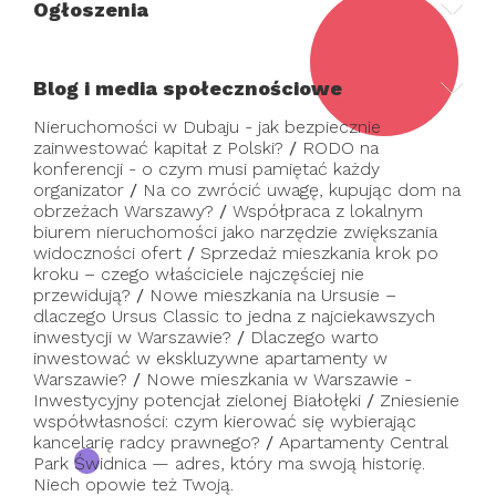
Ogłoszenia
Blog i media społecznościowe
Nieruchomości w Dubaju - jak bezpiecznie
zainwestować kapitał z Polski?
/
RODO na
konferencji - o czym musi pamiętać każdy
organizator
/
Na co zwrócić uwagę, kupując dom na
obrzeżach Warszawy?
/
Współpraca z lokalnym
biurem nieruchomości jako narzędzie zwiększania
widoczności ofert
/
Sprzedaż mieszkania krok po
kroku – czego właściciele najczęściej nie
przewidują?
/
Nowe mieszkania na Ursusie –
dlaczego Ursus Classic to jedna z najciekawszych
inwestycji w Warszawie?
/
Dlaczego warto
inwestować w ekskluzywne apartamenty w
Warszawie?
/
Nowe mieszkania w Warszawie -
Inwestycyjny potencjał zielonej Białołęki
/
Zniesienie
współwłasności: czym kierować się wybierając
kancelarię radcy prawnego?
/
Apartamenty Central
Park Świdnica — adres, który ma swoją historię.
Niech opowie też Twoją.