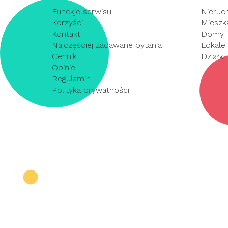
Funckje serwisu
Nieruc
Korzyści
Mieszk
Kontakt
Domy
Najczęściej zadawane pytania
Lokale
Cennik
Działki
Opinie
Regulamin
Polityka prywatności