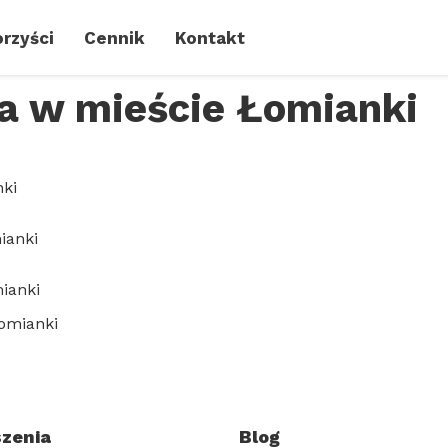
rzyści
Cennik
Kontakt
a w mieście Łomianki
ki
ianki
ianki
omianki
zenia
Blog