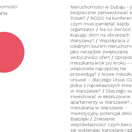
homości
Nieruchomości w Dubaju - j
bezpiecznie zainwestować ka
ania
Polski?
/
RODO na konferenc
czym musi pamiętać każdy
organizator
/
Na co zwrócić
kupując dom na obrzeżach
Warszawy?
/
Współpraca z
lokalnym biurem nieruchom
jako narzędzie zwiększania
widoczności ofert
/
Sprzed
mieszkania krok po kroku –
właściciele najczęściej nie
przewidują?
/
Nowe mieszka
Ursusie – dlaczego Ursus Cl
jedna z najciekawszych inwes
w Warszawie?
/
Dlaczego w
inwestować w ekskluzywne
apartamenty w Warszawie?
mieszkania w Warszawie -
Inwestycyjny potencjał zielo
Białołęki
/
Zniesienie
współwłasności: czym kier
się wybierając kancelarię ra