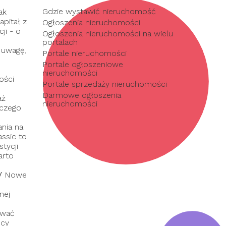
Gdzie wystawić nieruchomość
ak
pitał z
Ogłoszenia nieruchomości
ji - o
Ogłoszenia nieruchomości na wielu
portalach
 uwagę,
Portale nieruchomości
Portale ogłoszeniowe
nieruchomości
ości
Portale sprzedaży nieruchomości
Darmowe ogłoszenia
aż
nieruchomości
 czego
nia na
assic to
tycji
arto
/
Nowe
nej
ować
dcy