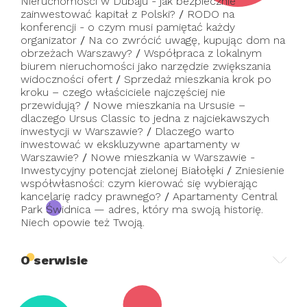
Nieruchomości w Dubaju - jak bezpiecznie
zainwestować kapitał z Polski?
/
RODO na
konferencji - o czym musi pamiętać każdy
organizator
/
Na co zwrócić uwagę, kupując dom na
obrzeżach Warszawy?
/
Współpraca z lokalnym
biurem nieruchomości jako narzędzie zwiększania
widoczności ofert
/
Sprzedaż mieszkania krok po
kroku – czego właściciele najczęściej nie
przewidują?
/
Nowe mieszkania na Ursusie –
dlaczego Ursus Classic to jedna z najciekawszych
inwestycji w Warszawie?
/
Dlaczego warto
inwestować w ekskluzywne apartamenty w
Warszawie?
/
Nowe mieszkania w Warszawie -
Inwestycyjny potencjał zielonej Białołęki
/
Zniesienie
współwłasności: czym kierować się wybierając
kancelarię radcy prawnego?
/
Apartamenty Central
Park Świdnica — adres, który ma swoją historię.
Niech opowie też Twoją.
O serwisie