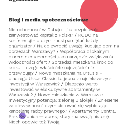
Blog i media społecznościowe
Nieruchomości w Dubaju - jak bezpiecznie
zainwestować kapitał z Polski?
/
RODO na
konferencji - o czym musi pamiętać każdy
organizator
/
Na co zwrócić uwagę, kupując dom na
obrzeżach Warszawy?
/
Współpraca z lokalnym
biurem nieruchomości jako narzędzie zwiększania
widoczności ofert
/
Sprzedaż mieszkania krok po
kroku – czego właściciele najczęściej nie
przewidują?
/
Nowe mieszkania na Ursusie –
dlaczego Ursus Classic to jedna z najciekawszych
inwestycji w Warszawie?
/
Dlaczego warto
inwestować w ekskluzywne apartamenty w
Warszawie?
/
Nowe mieszkania w Warszawie -
Inwestycyjny potencjał zielonej Białołęki
/
Zniesienie
współwłasności: czym kierować się wybierając
kancelarię radcy prawnego?
/
Apartamenty Central
Park Świdnica — adres, który ma swoją historię.
Niech opowie też Twoją.