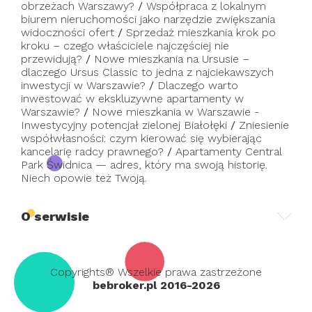
obrzeżach Warszawy?
/
Współpraca z lokalnym
biurem nieruchomości jako narzędzie zwiększania
widoczności ofert
/
Sprzedaż mieszkania krok po
kroku – czego właściciele najczęściej nie
przewidują?
/
Nowe mieszkania na Ursusie –
dlaczego Ursus Classic to jedna z najciekawszych
inwestycji w Warszawie?
/
Dlaczego warto
inwestować w ekskluzywne apartamenty w
Warszawie?
/
Nowe mieszkania w Warszawie -
Inwestycyjny potencjał zielonej Białołęki
/
Zniesienie
współwłasności: czym kierować się wybierając
kancelarię radcy prawnego?
/
Apartamenty Central
Park Świdnica — adres, który ma swoją historię.
Niech opowie też Twoją.
O serwisie
Copyrights® Wszelkie prawa zastrzeżone
bebroker.pl 2016-2026