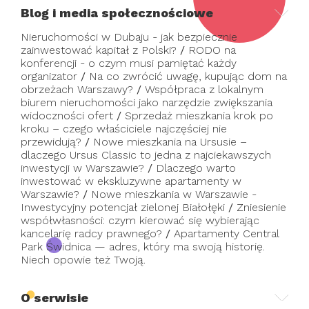
Blog i media społecznościowe
Nieruchomości w Dubaju - jak bezpiecznie
zainwestować kapitał z Polski?
/
RODO na
konferencji - o czym musi pamiętać każdy
organizator
/
Na co zwrócić uwagę, kupując dom na
obrzeżach Warszawy?
/
Współpraca z lokalnym
biurem nieruchomości jako narzędzie zwiększania
widoczności ofert
/
Sprzedaż mieszkania krok po
kroku – czego właściciele najczęściej nie
przewidują?
/
Nowe mieszkania na Ursusie –
dlaczego Ursus Classic to jedna z najciekawszych
inwestycji w Warszawie?
/
Dlaczego warto
inwestować w ekskluzywne apartamenty w
Warszawie?
/
Nowe mieszkania w Warszawie -
Inwestycyjny potencjał zielonej Białołęki
/
Zniesienie
współwłasności: czym kierować się wybierając
kancelarię radcy prawnego?
/
Apartamenty Central
Park Świdnica — adres, który ma swoją historię.
Niech opowie też Twoją.
O serwisie