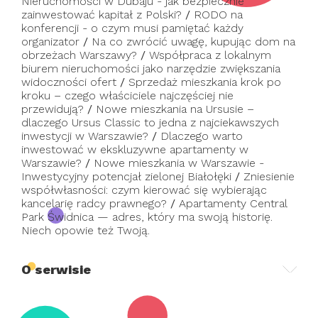
Nieruchomości w Dubaju - jak bezpiecznie
zainwestować kapitał z Polski?
/
RODO na
konferencji - o czym musi pamiętać każdy
organizator
/
Na co zwrócić uwagę, kupując dom na
obrzeżach Warszawy?
/
Współpraca z lokalnym
biurem nieruchomości jako narzędzie zwiększania
widoczności ofert
/
Sprzedaż mieszkania krok po
kroku – czego właściciele najczęściej nie
przewidują?
/
Nowe mieszkania na Ursusie –
dlaczego Ursus Classic to jedna z najciekawszych
inwestycji w Warszawie?
/
Dlaczego warto
inwestować w ekskluzywne apartamenty w
Warszawie?
/
Nowe mieszkania w Warszawie -
Inwestycyjny potencjał zielonej Białołęki
/
Zniesienie
współwłasności: czym kierować się wybierając
kancelarię radcy prawnego?
/
Apartamenty Central
Park Świdnica — adres, który ma swoją historię.
Niech opowie też Twoją.
O serwisie