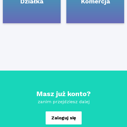
Działka
Komercja
Masz już konto?
zanim przejdziesz dalej
Zaloguj się