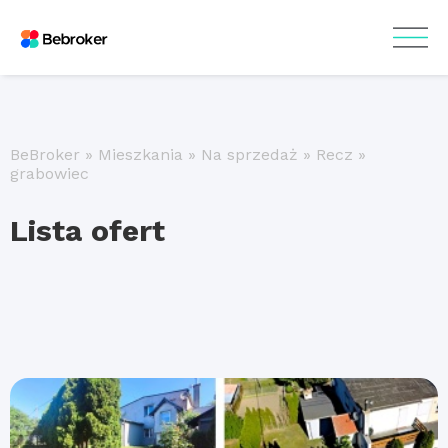
BeBroker
»
Mieszkania
»
Na sprzedaż
»
Recz
»
grabowiec
Lista ofert