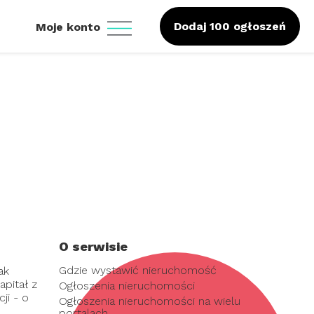
Dodaj 100 ogłoszeń
Moje konto
O serwisie
Gdzie wystawić nieruchomość
ak
pitał z
Ogłoszenia nieruchomości
ji - o
Ogłoszenia nieruchomości na wielu
portalach