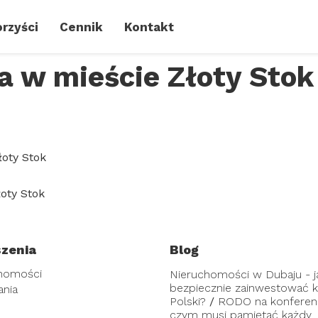
rzyści
Cennik
Kontakt
 w mieście Złoty Stok
oty Stok
oty Stok
zenia
Blog
homości
Nieruchomości w Dubaju - j
bezpiecznie zainwestować ka
ania
Polski?
/
RODO na konferenc
czym musi pamiętać każdy