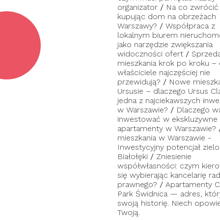
organizator
/
Na co zwrócić
kupując dom na obrzeżach
Warszawy?
/
Współpraca z
lokalnym biurem nieruchom
jako narzędzie zwiększania
widoczności ofert
/
Sprzed
mieszkania krok po kroku –
właściciele najczęściej nie
przewidują?
/
Nowe mieszka
Ursusie – dlaczego Ursus Cl
jedna z najciekawszych inwes
w Warszawie?
/
Dlaczego w
inwestować w ekskluzywne
apartamenty w Warszawie?
mieszkania w Warszawie -
Inwestycyjny potencjał zielo
Białołęki
/
Zniesienie
współwłasności: czym kier
się wybierając kancelarię ra
prawnego?
/
Apartamenty C
Park Świdnica — adres, któ
swoją historię. Niech opowi
Twoją.