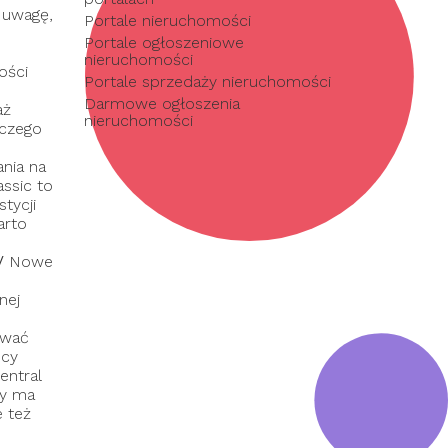
 uwagę,
Portale nieruchomości
Portale ogłoszeniowe
nieruchomości
ości
Portale sprzedaży nieruchomości
Darmowe ogłoszenia
aż
nieruchomości
 czego
nia na
assic to
tycji
arto
/
Nowe
nej
ować
dcy
entral
ry ma
e też