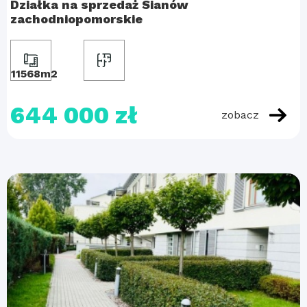
Działka na sprzedaż Sianów
zachodniopomorskie
11568m2
644 000 zł
zobacz