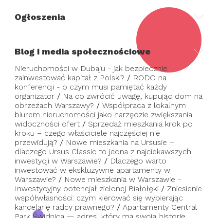
Ogłoszenia
Blog i media społecznościowe
Nieruchomości w Dubaju - jak bezpiecznie
zainwestować kapitał z Polski?
/
RODO na
konferencji - o czym musi pamiętać każdy
organizator
/
Na co zwrócić uwagę, kupując dom na
obrzeżach Warszawy?
/
Współpraca z lokalnym
biurem nieruchomości jako narzędzie zwiększania
widoczności ofert
/
Sprzedaż mieszkania krok po
kroku – czego właściciele najczęściej nie
przewidują?
/
Nowe mieszkania na Ursusie –
dlaczego Ursus Classic to jedna z najciekawszych
inwestycji w Warszawie?
/
Dlaczego warto
inwestować w ekskluzywne apartamenty w
Warszawie?
/
Nowe mieszkania w Warszawie -
Inwestycyjny potencjał zielonej Białołęki
/
Zniesienie
współwłasności: czym kierować się wybierając
kancelarię radcy prawnego?
/
Apartamenty Central
Park Świdnica — adres, który ma swoją historię.