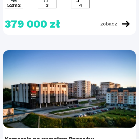
52m2
3
4
379 000 zł
zobacz
Komercja na wynajem Rzeszów