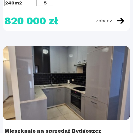
240m2
5
820 000 zł
zobacz
Mieszkanie na sprzedaż Bydgoszcz