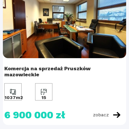
Komercja na sprzedaż Pruszków
mazowieckie
1037m2
15
6 900 000 zł
zobacz