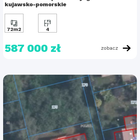
kujawsko-pomorskie
72m2
4
587 000 zł
zobacz