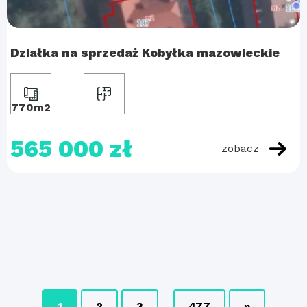
Działka na sprzedaż Kobyłka mazowieckie
770m2
565 000 zł
zobacz
1
2
3
...
477
»