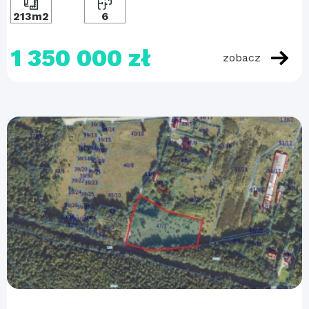
213m2
6
1 350 000 zł
zobacz