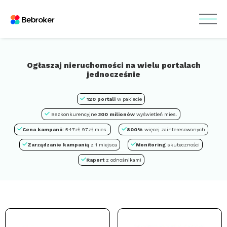
Ogłaszaj nieruchomości na wielu portalach
jednocześnie
120 portali
w pakiecie
Bezkonkurencyjne
300 milionów
wyświetleń mies.
Cena kampanii:
547zł
97zł mies.
800%
więcej zainteresowanych
Zarządzanie kampanią
z 1 miejsca
Monitoring
skuteczności
Raport
z odnośnikami