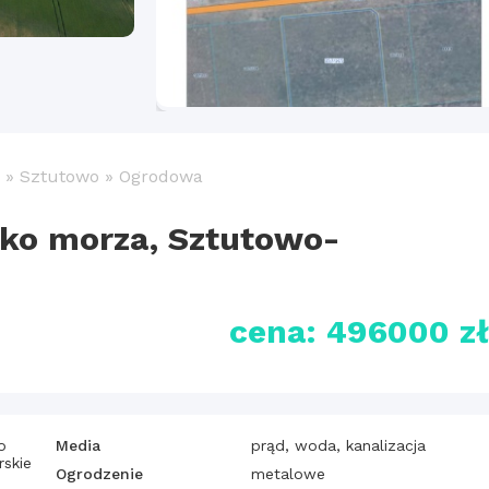
»
Sztutowo
»
Ogrodowa
sko morza, Sztutowo-
cena: 496000 z
o
Media
prąd, woda, kanalizacja
skie
Ogrodzenie
metalowe