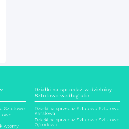
 w
Działki na sprzedaż w dzielnicy
Sztutowo według ulic
wo Sztutowo
Działki na sprzedaż Sztutowo Sztutowo
Kanałowa
utowo
Działki na sprzedaż Sztutowo Sztutowo
Ogrodowa
ek wtórny