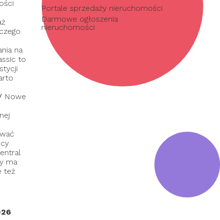
ości
Portale sprzedaży nieruchomości
Darmowe ogłoszenia
aż
nieruchomości
 czego
nia na
assic to
tycji
arto
/
Nowe
nej
ować
dcy
entral
ry ma
e też
026