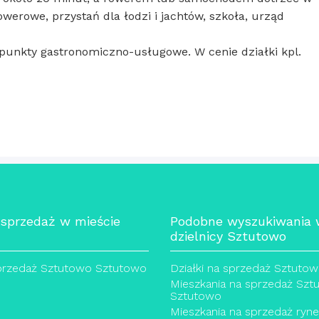
owerowe, przystań dla łodzi i jachtów, szkoła, urząd
punkty gastronomiczno-usługowe. W cenie działki kpl.
 sprzedaż w mieście
Podobne wyszukiwania
dzielnicy Sztutowo
sprzedaż Sztutowo Sztutowo
Działki na sprzedaż Sztuto
Mieszkania na sprzedaż Szt
Sztutowo
Mieszkania na sprzedaż ryn