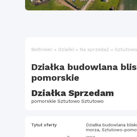
BeBroker
»
Działki
»
Na sprzedaż
»
Sztutowo
Działka budowlana bli
pomorskie
Działka Sprzedam
pomorskie Sztutowo Sztutowo
Tytuł oferty
Działka budowlana blisk
morza, Sztutowo-pomor