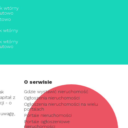
ek wtórny
tutowo
utowo
k wtórny
k wtórny
tutowo
O serwisie
Gdzie wystawić nieruchomość
ak
pitał z
Ogłoszenia nieruchomości
ji - o
Ogłoszenia nieruchomości na wielu
portalach
 uwagę,
Portale nieruchomości
Portale ogłoszeniowe
nieruchomości