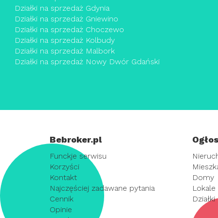
Działki na sprzedaż Gdynia
Działki na sprzedaż Gniewino
Działki na sprzedaż Choczewo
Działki na sprzedaż Kolbudy
Działki na sprzedaż Malbork
Działki na sprzedaż Nowy Dwór Gdański
Bebroker.pl
Ogłos
Funckje serwisu
Nieruc
Korzyści
Mieszk
Kontakt
Domy
Najczęściej zadawane pytania
Lokale
Cennik
Działki
Opinie