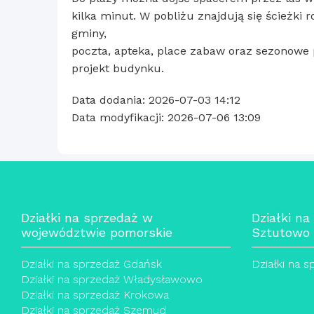
kilka minut. W pobliżu znajdują się ścieżki r
gminy,
poczta, apteka, place zabaw oraz sezonowe 
projekt budynku.
Data dodania: 2026-07-03 14:12
Data modyfikacji: 2026-07-06 13:09
Działki na sprzedaż w
Działki na
województwie pomorskie
Sztutowo
Działki na sprzedaż Gdańsk
Działki na 
Działki na sprzedaż Władysławowo
Działki na sprzedaż Krokowa
Działki na sprzedaż Szemud