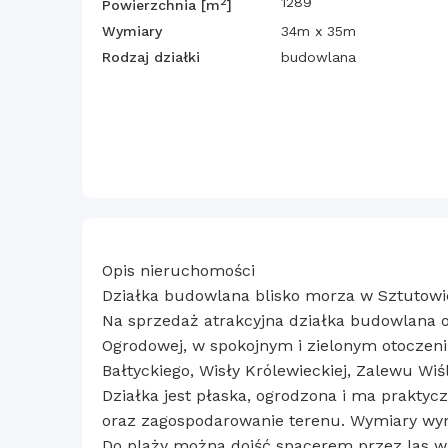
2
1289
Powierzchnia [m
]
Wymiary
34m x 35m
Rodzaj działki
budowlana
Opis nieruchomości
Działka budowlana blisko morza w Sztutowie
Na sprzedaż atrakcyjna działka budowlana o
Ogrodowej, w spokojnym i zielonym otoczeni
Bałtyckiego, Wisły Królewieckiej, Zalewu Wi
Działka jest płaska, ogrodzona i ma prakty
oraz zagospodarowanie terenu. Wymiary wyn
Do plaży można dojść spacerem przez las 