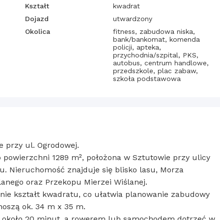
Kształt
kwadrat
Dojazd
utwardzony
Okolica
fitness, zabudowa niska,
bank/bankomat, komenda
policji, apteka,
przychodnia/szpital, PKS,
autobus, centrum handlowe,
przedszkole, plac zabaw,
szkoła podstawowa
 przy ul. Ogrodowej.
 powierzchni 1289 m², położona w Sztutowie przy ulicy
u. Nieruchomość znajduje się blisko lasu, Morza
ślanego oraz Przekopu Mierzei Wiślanej.
cznie kształt kwadratu, co ułatwia planowanie zabudowy
oszą ok. 34 m x 35 m.
w około 20 minut, a rowerem lub samochodem dotrzeć w