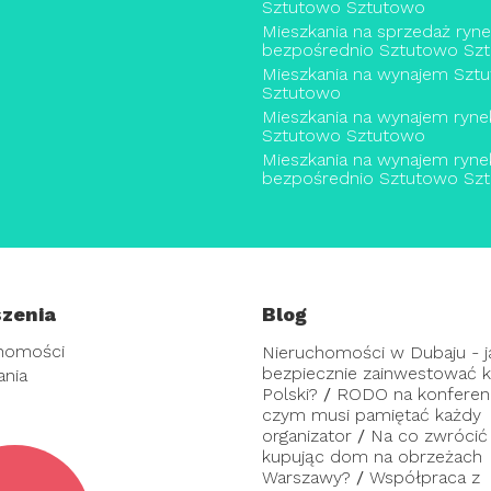
Sztutowo Sztutowo
Mieszkania na sprzedaż ryn
bezpośrednio Sztutowo Sz
Mieszkania na wynajem Szt
Sztutowo
Mieszkania na wynajem ryne
Sztutowo Sztutowo
Mieszkania na wynajem ryne
bezpośrednio Sztutowo Sz
zenia
Blog
homości
Nieruchomości w Dubaju - j
bezpiecznie zainwestować ka
ania
Polski?
/
RODO na konferenc
czym musi pamiętać każdy
organizator
/
Na co zwrócić
kupując dom na obrzeżach
Warszawy?
/
Współpraca z