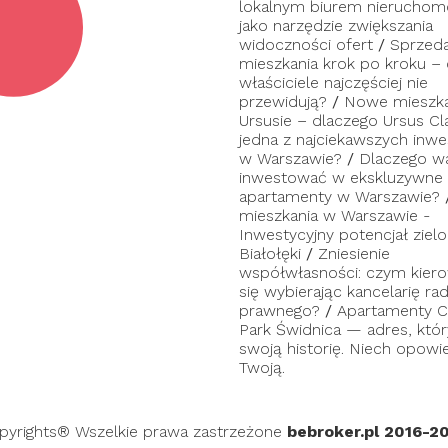
lokalnym biurem nieruchom
jako narzędzie zwiększania
widoczności ofert
/
Sprzed
mieszkania krok po kroku –
właściciele najczęściej nie
przewidują?
/
Nowe mieszka
Ursusie – dlaczego Ursus Cl
jedna z najciekawszych inwes
w Warszawie?
/
Dlaczego w
inwestować w ekskluzywne
apartamenty w Warszawie?
mieszkania w Warszawie -
Inwestycyjny potencjał zielo
Białołęki
/
Zniesienie
współwłasności: czym kier
się wybierając kancelarię ra
prawnego?
/
Apartamenty C
Park Świdnica — adres, któ
swoją historię. Niech opowi
Twoją.
pyrights® Wszelkie prawa zastrzeżone
bebroker.pl 2016-2