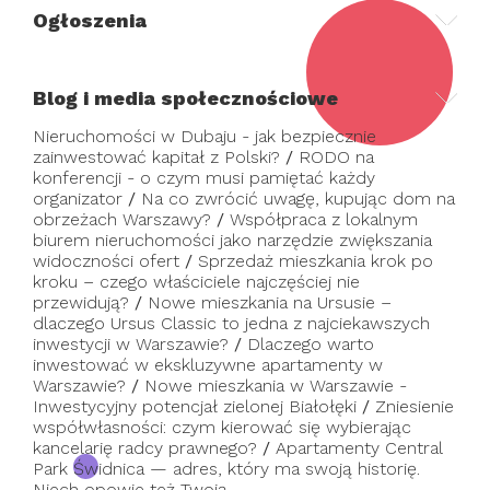
Ogłoszenia
Blog i media społecznościowe
Nieruchomości w Dubaju - jak bezpiecznie
zainwestować kapitał z Polski?
/
RODO na
konferencji - o czym musi pamiętać każdy
organizator
/
Na co zwrócić uwagę, kupując dom na
obrzeżach Warszawy?
/
Współpraca z lokalnym
biurem nieruchomości jako narzędzie zwiększania
widoczności ofert
/
Sprzedaż mieszkania krok po
kroku – czego właściciele najczęściej nie
przewidują?
/
Nowe mieszkania na Ursusie –
dlaczego Ursus Classic to jedna z najciekawszych
inwestycji w Warszawie?
/
Dlaczego warto
inwestować w ekskluzywne apartamenty w
Warszawie?
/
Nowe mieszkania w Warszawie -
Inwestycyjny potencjał zielonej Białołęki
/
Zniesienie
współwłasności: czym kierować się wybierając
kancelarię radcy prawnego?
/
Apartamenty Central
Park Świdnica — adres, który ma swoją historię.
Niech opowie też Twoją.