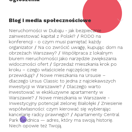
Blog i media społecznościowe
Nieruchomości w Dubaju - jak bezpiecznie
zainwestować kapitał z Polski?
/
RODO na
konferencji - o czym musi pamiętać każdy
organizator
/
Na co zwrócić uwagę, kupując dom na
obrzeżach Warszawy?
/
Współpraca z lokalnym
biurem nieruchomości jako narzędzie zwiększania
widoczności ofert
/
Sprzedaż mieszkania krok po
kroku – czego właściciele najczęściej nie
przewidują?
/
Nowe mieszkania na Ursusie –
dlaczego Ursus Classic to jedna z najciekawszych
inwestycji w Warszawie?
/
Dlaczego warto
inwestować w ekskluzywne apartamenty w
Warszawie?
/
Nowe mieszkania w Warszawie -
Inwestycyjny potencjał zielonej Białołęki
/
Zniesienie
współwłasności: czym kierować się wybierając
kancelarię radcy prawnego?
/
Apartamenty Central
Park Świdnica — adres, który ma swoją historię.
Niech opowie też Twoją.