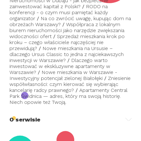
Nieruchomości w Dubaju - jak bezpiecznie
zainwestować kapitał z Polski?
/
RODO na
konferencji - o czym musi pamiętać każdy
organizator
/
Na co zwrócić uwagę, kupując dom na
obrzeżach Warszawy?
/
Współpraca z lokalnym
biurem nieruchomości jako narzędzie zwiększania
widoczności ofert
/
Sprzedaż mieszkania krok po
kroku – czego właściciele najczęściej nie
przewidują?
/
Nowe mieszkania na Ursusie –
dlaczego Ursus Classic to jedna z najciekawszych
inwestycji w Warszawie?
/
Dlaczego warto
inwestować w ekskluzywne apartamenty w
Warszawie?
/
Nowe mieszkania w Warszawie -
Inwestycyjny potencjał zielonej Białołęki
/
Zniesienie
współwłasności: czym kierować się wybierając
kancelarię radcy prawnego?
/
Apartamenty Central
Park Świdnica — adres, który ma swoją historię.
Niech opowie też Twoją.
O serwisie