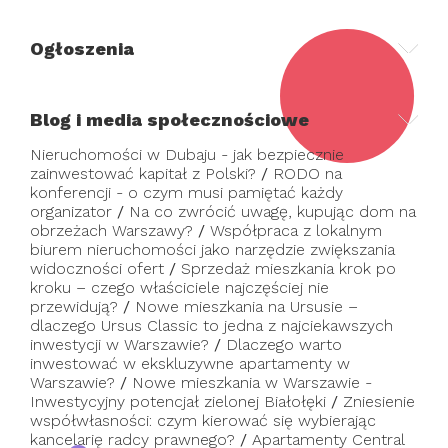
Ogłoszenia
Blog i media społecznościowe
Nieruchomości w Dubaju - jak bezpiecznie
zainwestować kapitał z Polski?
/
RODO na
konferencji - o czym musi pamiętać każdy
organizator
/
Na co zwrócić uwagę, kupując dom na
obrzeżach Warszawy?
/
Współpraca z lokalnym
biurem nieruchomości jako narzędzie zwiększania
widoczności ofert
/
Sprzedaż mieszkania krok po
kroku – czego właściciele najczęściej nie
przewidują?
/
Nowe mieszkania na Ursusie –
dlaczego Ursus Classic to jedna z najciekawszych
inwestycji w Warszawie?
/
Dlaczego warto
inwestować w ekskluzywne apartamenty w
Warszawie?
/
Nowe mieszkania w Warszawie -
Inwestycyjny potencjał zielonej Białołęki
/
Zniesienie
współwłasności: czym kierować się wybierając
kancelarię radcy prawnego?
/
Apartamenty Central