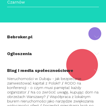
Czarnów
Bebroker.pl
Ogłoszenia
Blog i media społecznościowe
Nieruchomości w Dubaju - jak bezpiecznie
zainwestować kapitał z Polski?
/
RODO na
konferencji - o czym musi pamiętać każdy
organizator
/
Na co zwrócić uwagę, kupując dom na
obrzeżach Warszawy?
/
Współpraca z lokalnym
biurem nieruchomości jako narzędzie zwiększania
widoczności ofert
/
Sprzedaż mieszkania krok po