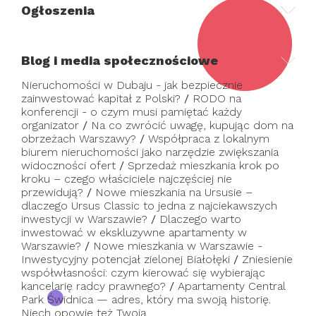
Ogłoszenia
Blog i media społecznościowe
Nieruchomości w Dubaju - jak bezpiecznie
zainwestować kapitał z Polski?
/
RODO na
konferencji - o czym musi pamiętać każdy
organizator
/
Na co zwrócić uwagę, kupując dom na
obrzeżach Warszawy?
/
Współpraca z lokalnym
biurem nieruchomości jako narzędzie zwiększania
widoczności ofert
/
Sprzedaż mieszkania krok po
kroku – czego właściciele najczęściej nie
przewidują?
/
Nowe mieszkania na Ursusie –
dlaczego Ursus Classic to jedna z najciekawszych
inwestycji w Warszawie?
/
Dlaczego warto
inwestować w ekskluzywne apartamenty w
Warszawie?
/
Nowe mieszkania w Warszawie -
Inwestycyjny potencjał zielonej Białołęki
/
Zniesienie
współwłasności: czym kierować się wybierając
kancelarię radcy prawnego?
/
Apartamenty Central
Park Świdnica — adres, który ma swoją historię.
Niech opowie też Twoją.