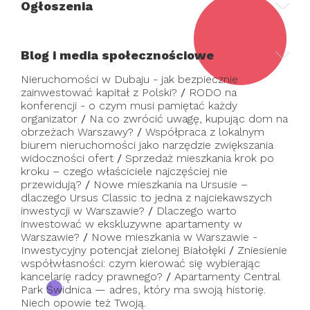
Ogłoszenia
Blog i media społecznościowe
Nieruchomości w Dubaju - jak bezpiecznie
zainwestować kapitał z Polski?
/
RODO na
konferencji - o czym musi pamiętać każdy
organizator
/
Na co zwrócić uwagę, kupując dom na
obrzeżach Warszawy?
/
Współpraca z lokalnym
biurem nieruchomości jako narzędzie zwiększania
widoczności ofert
/
Sprzedaż mieszkania krok po
kroku – czego właściciele najczęściej nie
przewidują?
/
Nowe mieszkania na Ursusie –
dlaczego Ursus Classic to jedna z najciekawszych
inwestycji w Warszawie?
/
Dlaczego warto
inwestować w ekskluzywne apartamenty w
Warszawie?
/
Nowe mieszkania w Warszawie -
Inwestycyjny potencjał zielonej Białołęki
/
Zniesienie
współwłasności: czym kierować się wybierając
kancelarię radcy prawnego?
/
Apartamenty Central
Park Świdnica — adres, który ma swoją historię.
Niech opowie też Twoją.