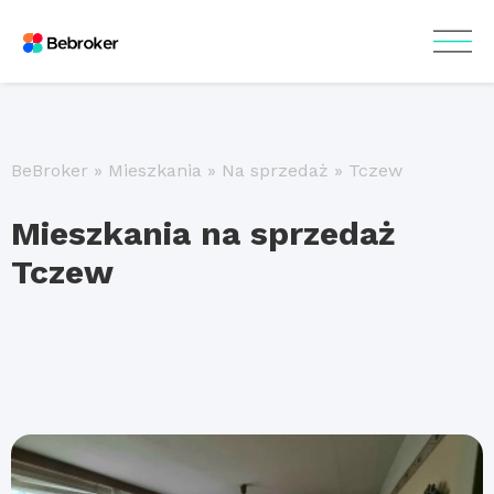
BeBroker
»
Mieszkania
»
Na sprzedaż
»
Tczew
Mieszkania na sprzedaż
Tczew