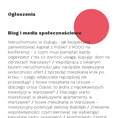
Ogłoszenia
Blog i media społecznościowe
Nieruchomości w Dubaju - jak bezpiecznie
zainwestować kapitał z Polski?
/
RODO na
konferencji - o czym musi pamiętać każdy
organizator
/
Na co zwrócić uwagę, kupując dom na
obrzeżach Warszawy?
/
Współpraca z lokalnym
biurem nieruchomości jako narzędzie zwiększania
widoczności ofert
/
Sprzedaż mieszkania krok po
kroku – czego właściciele najczęściej nie
przewidują?
/
Nowe mieszkania na Ursusie –
dlaczego Ursus Classic to jedna z najciekawszych
inwestycji w Warszawie?
/
Dlaczego warto
inwestować w ekskluzywne apartamenty w
Warszawie?
/
Nowe mieszkania w Warszawie -
Inwestycyjny potencjał zielonej Białołęki
/
Zniesienie
współwłasności: czym kierować się wybierając
kancelarię radcy prawnego?
/
Apartamenty Central