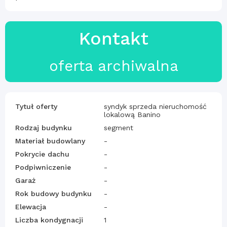
Kontakt
oferta archiwalna
Tytuł oferty
syndyk sprzeda nieruchomość
lokalową Banino
Rodzaj budynku
segment
Materiał budowlany
-
Pokrycie dachu
-
Podpiwniczenie
-
Garaż
-
Rok budowy budynku
-
Elewacja
-
Liczba kondygnacji
1