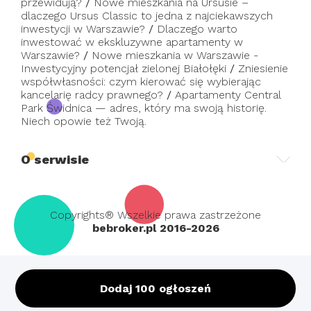
przewidują?
/
Nowe mieszkania na Ursusie –
dlaczego Ursus Classic to jedna z najciekawszych
inwestycji w Warszawie?
/
Dlaczego warto
inwestować w ekskluzywne apartamenty w
Warszawie?
/
Nowe mieszkania w Warszawie -
Inwestycyjny potencjał zielonej Białołęki
/
Zniesienie
współwłasności: czym kierować się wybierając
kancelarię radcy prawnego?
/
Apartamenty Central
Park Świdnica — adres, który ma swoją historię.
Niech opowie też Twoją.
O serwisie
Copyrights® Wszelkie prawa zastrzeżone
bebroker.pl 2016-2026
Dodaj 100 ogłoszeń