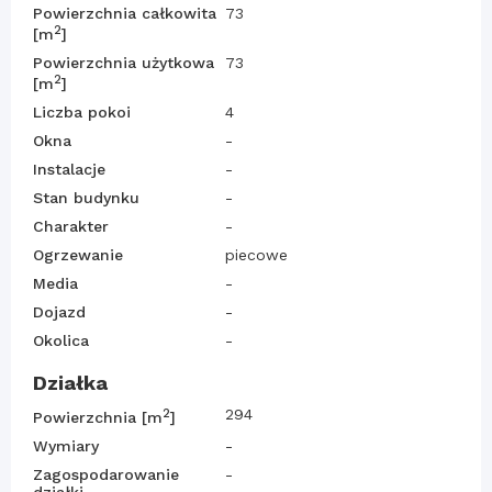
Powierzchnia całkowita
73
2
[m
]
Powierzchnia użytkowa
73
2
[m
]
Liczba pokoi
4
Okna
-
Instalacje
-
Stan budynku
-
Charakter
-
Ogrzewanie
piecowe
Media
-
Dojazd
-
Okolica
-
Działka
2
294
Powierzchnia [m
]
Wymiary
-
Zagospodarowanie
-
działki