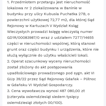
1. Przedmiotem przetargu jest nieruchomość
lokalowa nr 2 zlokalizowana w Baninie w
budynku przy ulicy Kubusia Puchatka 27B, o
powierzchni użytkowej 72,77 m2, dla której Sąd
Rejonowy w Kartuzach V Wydział Ksiąg
Wieczystych prowadzi księgę wieczystą numer
GD1R/00083987/0 wraz z udziałem 7277/14655
części w nieruchomości wspólnej, którą stanowi
grunt oraz części budynku i urządzenia, które nie
służą wyłącznie do użytku właścicieli lokali.
2. Operat szacunkowy wyceny nieruchomości
został złożony do akt postępowania
upadłościowego prowadzonego pod sygn. akt VI
GUp 39/22 przez Sąd Rejonowy Gdańsk – Północ
w Gdańsku VI Wydział Gospodarczy.
3. Cena wywoławcza wynosi 487 080,00 zł
(czterysta osiemdziesiąt siedem tysięcy
osiemdziesiąt złotych 00/100).