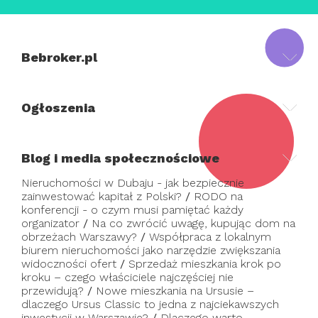
Bebroker.pl
Ogłoszenia
Blog i media społecznościowe
Nieruchomości w Dubaju - jak bezpiecznie
zainwestować kapitał z Polski?
/
RODO na
konferencji - o czym musi pamiętać każdy
organizator
/
Na co zwrócić uwagę, kupując dom na
obrzeżach Warszawy?
/
Współpraca z lokalnym
biurem nieruchomości jako narzędzie zwiększania
widoczności ofert
/
Sprzedaż mieszkania krok po
kroku – czego właściciele najczęściej nie
przewidują?
/
Nowe mieszkania na Ursusie –
dlaczego Ursus Classic to jedna z najciekawszych
inwestycji w Warszawie?
/
Dlaczego warto