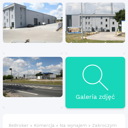
Galeria zdjęć
BeBroker
»
Komercja
»
Na wynajem
»
Zakroczym