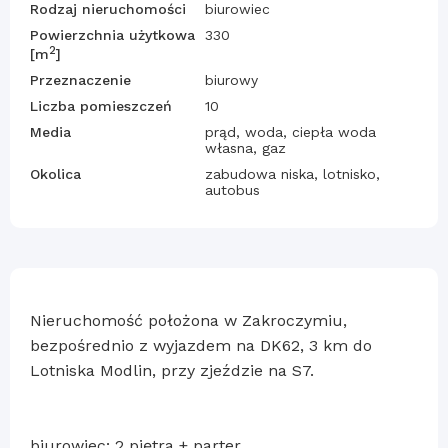
Rodzaj nieruchomości
biurowiec
Powierzchnia użytkowa
330
2
[m
]
Przeznaczenie
biurowy
Liczba pomieszczeń
10
Media
prąd, woda, ciepła woda
własna, gaz
Okolica
zabudowa niska, lotnisko,
autobus
Nieruchomość położona w Zakroczymiu,
bezpośrednio z wyjazdem na DK62, 3 km do
Lotniska Modlin, przy zjeździe na S7.
biurowiec: 2 piętra + parter