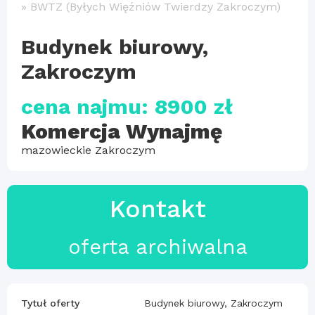
»
BWTZ (Byłych Więźniów Twierdzy Zakroczym)
Budynek biurowy,
Zakroczym
cena najmu: 8900 zł
Komercja Wynajmę
mazowieckie Zakroczym
Kontakt
oferta archiwalna
Tytuł oferty
Budynek biurowy, Zakroczym