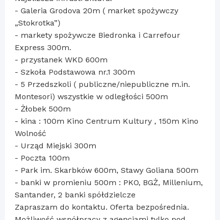
- Galeria Grodova 20m ( market spożywczy
„Stokrotka”)
- markety spożywcze Biedronka i Carrefour
Express 300m.
- przystanek WKD 600m
- Szkoła Podstawowa nr.1 300m
- 5 Przedszkoli ( publiczne/niepubliczne m.in.
Montesori) wszystkie w odległości 500m
- Żłobek 500m
- kina : 100m Kino Centrum Kultury , 150m Kino
Wolność
- Urząd Miejski 300m
- Poczta 100m
- Park im. Skarbków 600m, Stawy Goliana 500m
- banki w promieniu 500m : PKO, BGŻ, Millenium,
Santander, 2 banki spółdzielcze
Zapraszam do kontaktu. Oferta bezpośrednia.
Możliwość współpracy z agencjami tylko pod