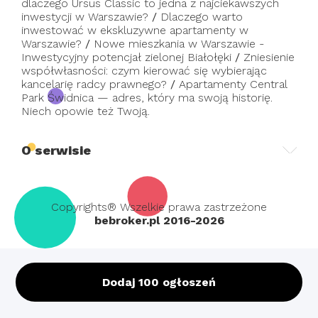
dlaczego Ursus Classic to jedna z najciekawszych
inwestycji w Warszawie?
/
Dlaczego warto
inwestować w ekskluzywne apartamenty w
Warszawie?
/
Nowe mieszkania w Warszawie -
Inwestycyjny potencjał zielonej Białołęki
/
Zniesienie
współwłasności: czym kierować się wybierając
kancelarię radcy prawnego?
/
Apartamenty Central
Park Świdnica — adres, który ma swoją historię.
Niech opowie też Twoją.
O serwisie
Copyrights® Wszelkie prawa zastrzeżone
bebroker.pl 2016-2026
Dodaj 100 ogłoszeń