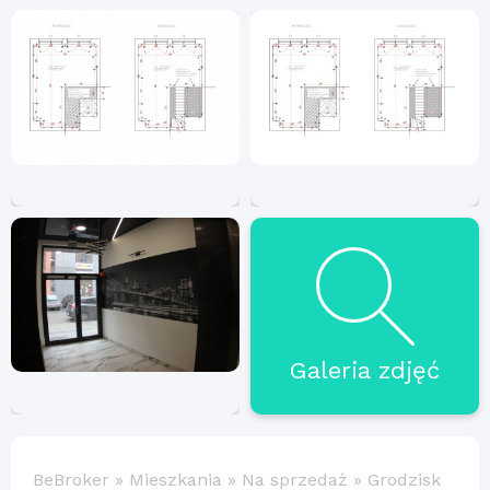
Galeria zdjęć
BeBroker
»
Mieszkania
»
Na sprzedaż
»
Grodzisk