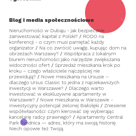
Blog i media społecznościowe
Nieruchomości w Dubaju - jak bezpiecznie
zainwestować kapitał z Polski?
/
RODO na
konferencji - o czym musi pamiętać każdy
organizator
/
Na co zwrócić uwagę, kupując dom na
obrzeżach Warszawy?
/
Współpraca z lokalnym
biurem nieruchomości jako narzędzie zwiększania
widoczności ofert
/
Sprzedaż mieszkania krok po
kroku – czego właściciele najczęściej nie
przewidują?
/
Nowe mieszkania na Ursusie –
dlaczego Ursus Classic to jedna z najciekawszych
inwestycji w Warszawie?
/
Dlaczego warto
inwestować w ekskluzywne apartamenty w
Warszawie?
/
Nowe mieszkania w Warszawie -
Inwestycyjny potencjał zielonej Białołęki
/
Zniesienie
współwłasności: czym kierować się wybierając
kancelarię radcy prawnego?
/
Apartamenty Central
Park Świdnica — adres, który ma swoją historię.
Niech opowie też Twoją.