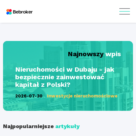
Najnowszy
wpis
Nieruchomości w Dubaju - jak
bezpiecznie zainwestować
kapitał z Polski?
2026-07-30
Inwestycje nieruchomościowe
Najpopularniejsze
artykuły