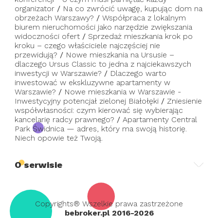
organizator
/
Na co zwrócić uwagę, kupując dom na
obrzeżach Warszawy?
/
Współpraca z lokalnym
biurem nieruchomości jako narzędzie zwiększania
widoczności ofert
/
Sprzedaż mieszkania krok po
kroku – czego właściciele najczęściej nie
przewidują?
/
Nowe mieszkania na Ursusie –
dlaczego Ursus Classic to jedna z najciekawszych
inwestycji w Warszawie?
/
Dlaczego warto
inwestować w ekskluzywne apartamenty w
Warszawie?
/
Nowe mieszkania w Warszawie -
Inwestycyjny potencjał zielonej Białołęki
/
Zniesienie
współwłasności: czym kierować się wybierając
kancelarię radcy prawnego?
/
Apartamenty Central
Park Świdnica — adres, który ma swoją historię.
Niech opowie też Twoją.
O serwisie
Copyrights® Wszelkie prawa zastrzeżone
bebroker.pl 2016-2026