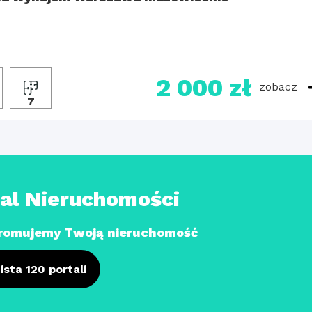
2 000 zł
zobacz
2
7
tal Nieruchomości
romujemy Twoją nieruchomość
ista 120 portali