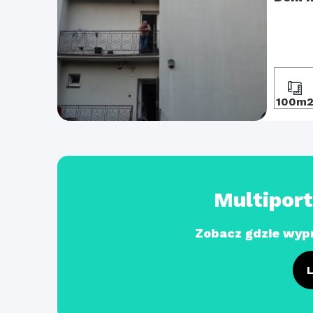
100m
Multipor
Zobacz gdzie wyp
L