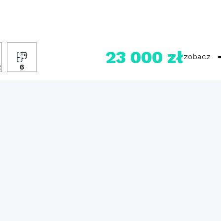
23 000 zł
zobacz
2
6