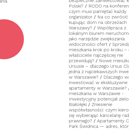
bezpiecznie zainwestować ka
ania
Polski?
/
RODO na konferenc
czym musi pamiętać każdy
organizator
/
Na co zwrócić
kupując dom na obrzeżach
Warszawy?
/
Współpraca z
lokalnym biurem nieruchom
jako narzędzie zwiększania
widoczności ofert
/
Sprzed
mieszkania krok po kroku –
właściciele najczęściej nie
przewidują?
/
Nowe mieszka
Ursusie – dlaczego Ursus Cl
jedna z najciekawszych inwes
w Warszawie?
/
Dlaczego w
inwestować w ekskluzywne
apartamenty w Warszawie?
mieszkania w Warszawie -
Inwestycyjny potencjał zielo
Białołęki
/
Zniesienie
współwłasności: czym kier
się wybierając kancelarię ra
prawnego?
/
Apartamenty C
Park Świdnica — adres, któ