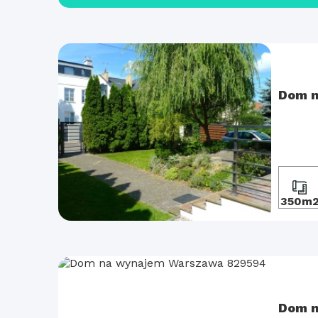
Dom n
350m
Dom n