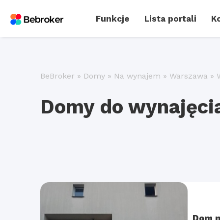
Funkcje
Lista portali
Ko
BeBroker
»
Domy
»
Na wynajem
»
Warszawa
»
Domy do wynajęci
Dom n