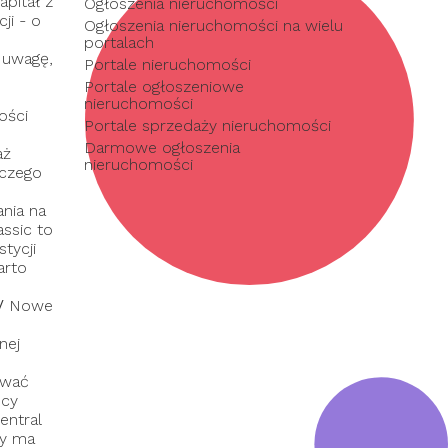
pitał z
Ogłoszenia nieruchomości
ji - o
Ogłoszenia nieruchomości na wielu
portalach
 uwagę,
Portale nieruchomości
Portale ogłoszeniowe
nieruchomości
ości
Portale sprzedaży nieruchomości
Darmowe ogłoszenia
aż
nieruchomości
 czego
nia na
assic to
tycji
arto
/
Nowe
nej
ować
dcy
entral
ry ma