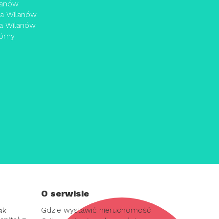
lanów
a Wilanów
a Wilanów
órny
O serwisie
Gdzie wystawić nieruchomość
ak