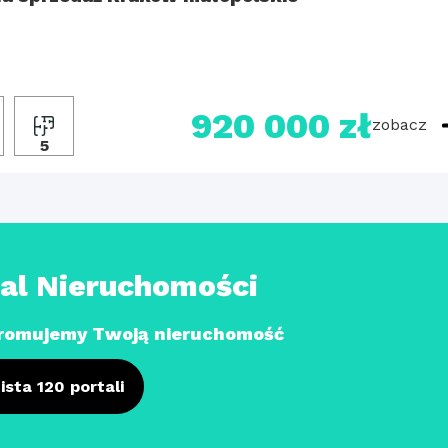
920 000 zł
zobacz
5
tal Nieruchomości
romujemy Twoją nieruchomość
ista 120 portali