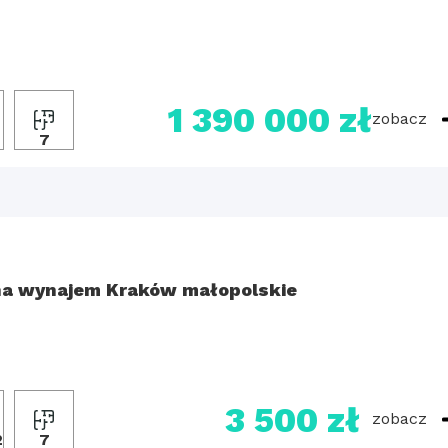
1 390 000 zł
zobacz
2
7
a wynajem Kraków małopolskie
3 500 zł
zobacz
2
7