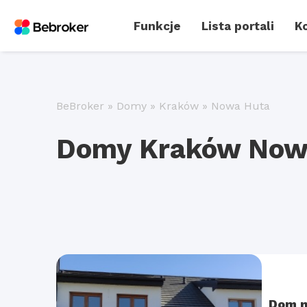
Funkcje
Lista portali
Ko
BeBroker
»
Domy
»
Kraków
»
Nowa Huta
Domy Kraków Now
Dom n