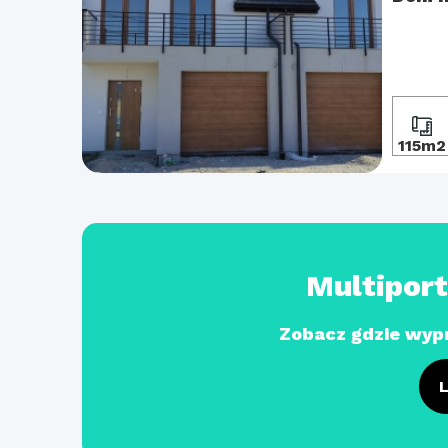
115m2
Multipor
Zobacz gdzie wyp
L