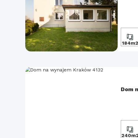
184m
Dom n
240m