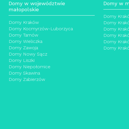
Domy w województwie
Domy w m
małopolskie
Domy Krak
Domy Kraków
Domy Krak
Domy Kocmyrzów-Luborzyca
Domy Krak
Domy Tarnów
Domy Krakó
Domy Wieliczka
Domy Krakó
Domy Zawoja
Domy Krakó
Domy Nowy Sącz
Domy Liszki
Domy Niepołomice
Domy Skawina
Domy Zabierzów