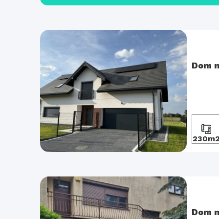
Dom n
230m
Dom n