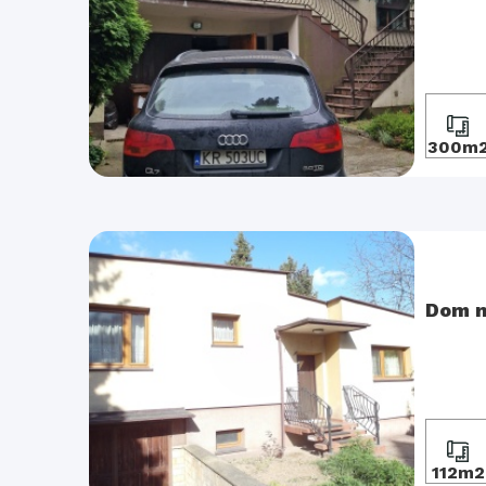
300m
Dom n
112m2