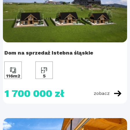
Dom na sprzedaż Istebna śląskie
116m2
5
1 700 000 zł
zobacz