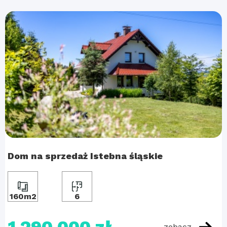
Dom na sprzedaż Istebna śląskie
160m2
6
zobacz