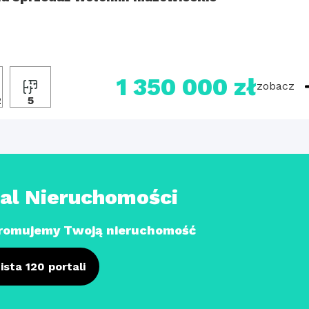
1 350 000 zł
zobacz
2
5
tal Nieruchomości
romujemy Twoją nieruchomość
ista 120 portali