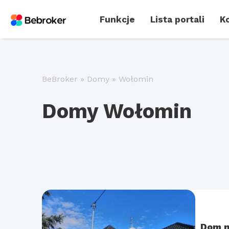
Funkcje
Lista portali
Ko
BeBroker
»
Domy
»
Wołomin
Domy Wołomin
Dom n