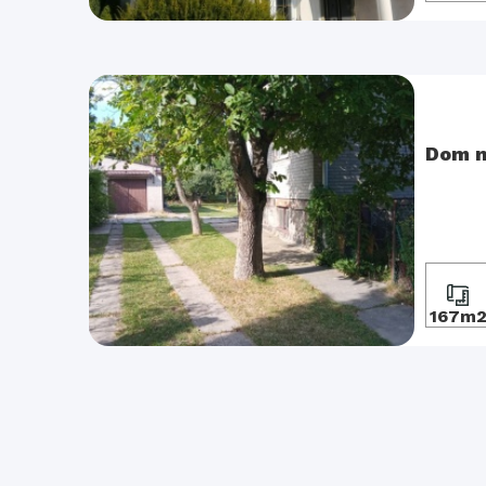
Dom n
167m