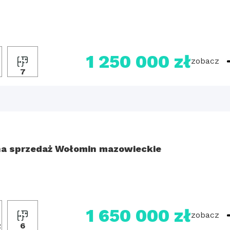
1 250 000 zł
zobacz
2
7
a sprzedaż Wołomin mazowieckie
1 650 000 zł
zobacz
2
6