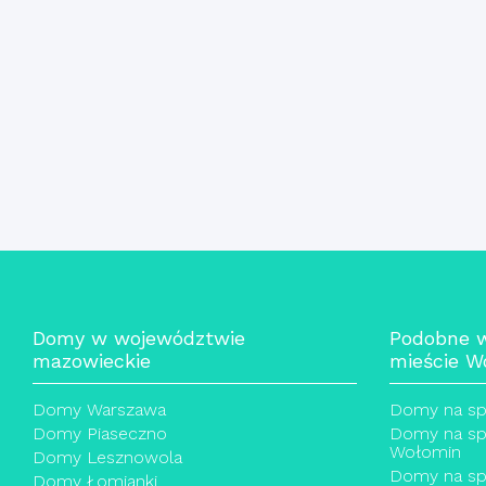
Domy w województwie
Podobne 
mazowieckie
mieście W
Domy Warszawa
Domy na sp
Domy Piaseczno
Domy na sp
Wołomin
Domy Lesznowola
Domy na sp
Domy Łomianki