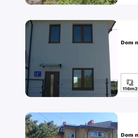
Dom n
116m2
Dom n