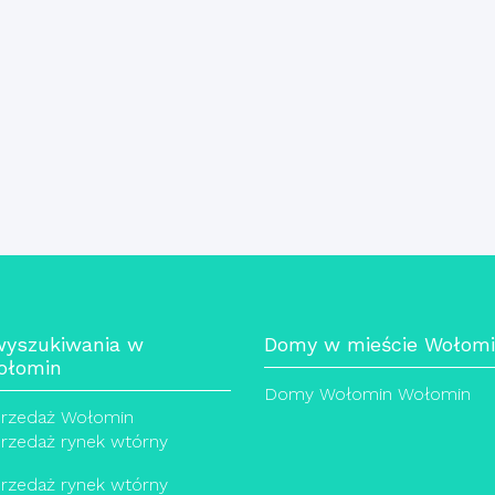
wyszukiwania w
Domy w mieście Wołom
ołomin
Domy Wołomin Wołomin
rzedaż Wołomin
rzedaż rynek wtórny
rzedaż rynek wtórny