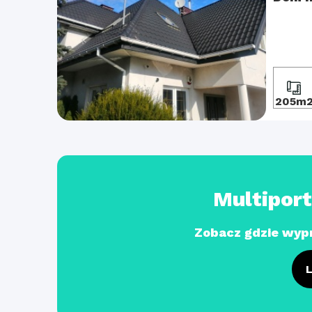
205m
Multipor
Zobacz gdzie wyp
L