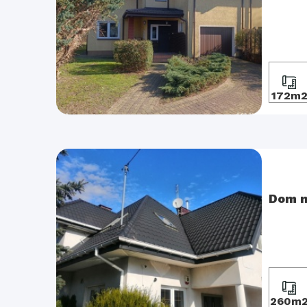
172m
Dom n
260m