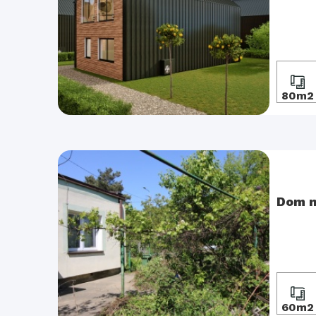
80m2
Dom n
60m2