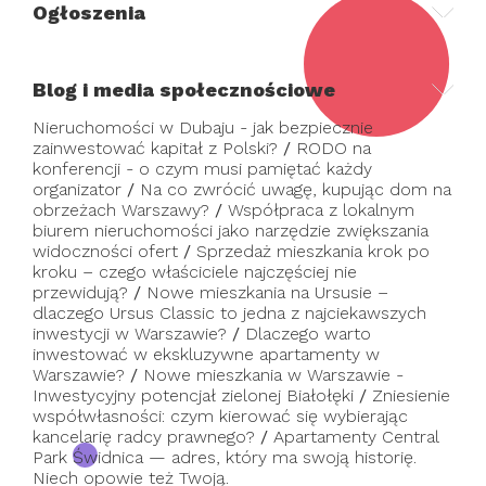
Ogłoszenia
Blog i media społecznościowe
Nieruchomości w Dubaju - jak bezpiecznie
zainwestować kapitał z Polski?
/
RODO na
konferencji - o czym musi pamiętać każdy
organizator
/
Na co zwrócić uwagę, kupując dom na
obrzeżach Warszawy?
/
Współpraca z lokalnym
biurem nieruchomości jako narzędzie zwiększania
widoczności ofert
/
Sprzedaż mieszkania krok po
kroku – czego właściciele najczęściej nie
przewidują?
/
Nowe mieszkania na Ursusie –
dlaczego Ursus Classic to jedna z najciekawszych
inwestycji w Warszawie?
/
Dlaczego warto
inwestować w ekskluzywne apartamenty w
Warszawie?
/
Nowe mieszkania w Warszawie -
Inwestycyjny potencjał zielonej Białołęki
/
Zniesienie
współwłasności: czym kierować się wybierając
kancelarię radcy prawnego?
/
Apartamenty Central
Park Świdnica — adres, który ma swoją historię.
Niech opowie też Twoją.