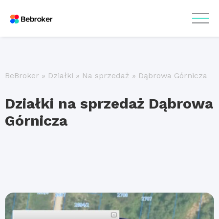
BeBroker
»
Działki
»
Na sprzedaż
»
Dąbrowa Górnicza
Działki na sprzedaż Dąbrowa
Górnicza