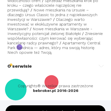
widoczności ofert
/
Sprzedaż mieszkania krok po
kroku – czego właściciele najczęściej nie
przewidują?
/
Nowe mieszkania na Ursusie –
dlaczego Ursus Classic to jedna z najciekawszych
inwestycji w Warszawie?
/
Dlaczego warto
inwestować w ekskluzywne apartamenty w
Warszawie?
/
Nowe mieszkania w Warszawie -
Inwestycyjny potencjał zielonej Białołęki
/
Zniesienie
współwłasności: czym kierować się wybierając
kancelarię radcy prawnego?
/
Apartamenty Central
Park Świdnica — adres, który ma swoją historię.
Niech opowie też Twoją.
O serwisie
Copyrights® Wszelkie prawa zastrzeżone
bebroker.pl 2016-2026