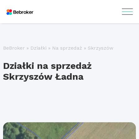
BeBroker
»
Działki
»
Na sprzedaż
»
Skrzyszów
Działki na sprzedaż
Skrzyszów Ładna