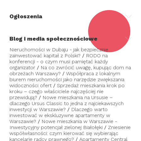
Ogłoszenia
Blog i media społecznościowe
Nieruchomości w Dubaju - jak bezpiecznie
zainwestować kapitał z Polski?
/
RODO na
konferencji - o czym musi pamiętać każdy
organizator
/
Na co zwrócić uwagę, kupując dom na
obrzeżach Warszawy?
/
Współpraca z lokalnym
biurem nieruchomości jako narzędzie zwiększania
widoczności ofert
/
Sprzedaż mieszkania krok po
kroku – czego właściciele najczęściej nie
przewidują?
/
Nowe mieszkania na Ursusie –
dlaczego Ursus Classic to jedna z najciekawszych
inwestycji w Warszawie?
/
Dlaczego warto
inwestować w ekskluzywne apartamenty w
Warszawie?
/
Nowe mieszkania w Warszawie -
Inwestycyjny potencjał zielonej Białołęki
/
Zniesienie
współwłasności: czym kierować się wybierając
kancelarię radcy prawnego?
/
Apartamenty Central