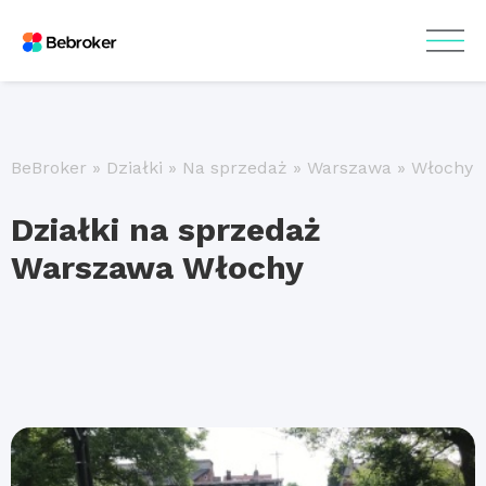
BeBroker
»
Działki
»
Na sprzedaż
»
Warszawa
»
Włochy
Działki na sprzedaż
Warszawa Włochy