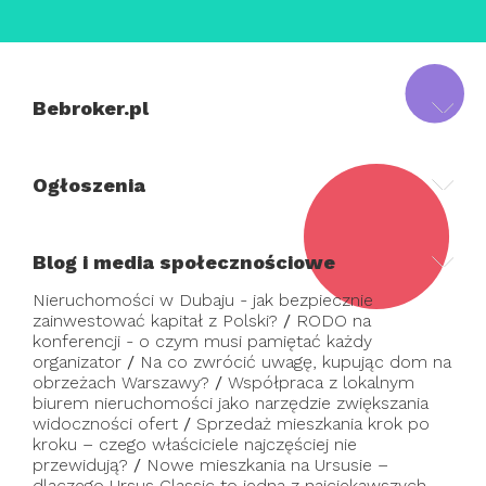
Bebroker.pl
Ogłoszenia
Blog i media społecznościowe
Nieruchomości w Dubaju - jak bezpiecznie
zainwestować kapitał z Polski?
/
RODO na
konferencji - o czym musi pamiętać każdy
organizator
/
Na co zwrócić uwagę, kupując dom na
obrzeżach Warszawy?
/
Współpraca z lokalnym
biurem nieruchomości jako narzędzie zwiększania
widoczności ofert
/
Sprzedaż mieszkania krok po
kroku – czego właściciele najczęściej nie
przewidują?
/
Nowe mieszkania na Ursusie –
dlaczego Ursus Classic to jedna z najciekawszych