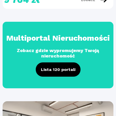
Multiportal Nieruchomości
Zobacz gdzie wypromujemy Twoją
nieruchomość
Lista 120 portali