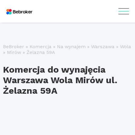
BeBroker
»
Komercja
»
Na wynajem
»
Warszawa
»
Wola
»
Mirów
»
Żelazna 59A
Komercja do wynajęcia
Warszawa Wola Mirów ul.
Żelazna 59A