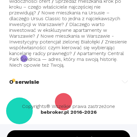
widoczności ofert
/
Sprzedaż mieszkania krok po
kroku – czego właściciele najczęściej nie
przewidują?
/
Nowe mieszkania na Ursusie –
dlaczego Ursus Classic to jedna z najciekawszych
inwestycji w Warszawie?
/
Dlaczego warto
inwestować w ekskluzywne apartamenty w
Warszawie?
/
Nowe mieszkania w Warszawie -
Inwestycyjny potencjał zielonej Białołęki
/
Zniesienie
współwłasności: czym kierować się wybierając
kancelarię radcy prawnego?
/
Apartamenty Central
Park Świdnica — adres, który ma swoją historię.
Niech opowie też Twoją.
O serwisie
Copyrights® Wszelkie prawa zastrzeżone
bebroker.pl 2016-2026