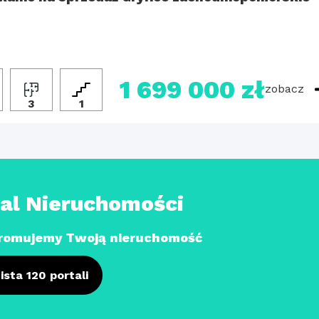
1 699 000 zł
zobacz
3
1
tal Nieruchomości
romujemy Twoją nieruchomość
ista 120 portali