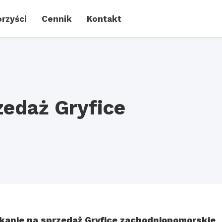
rzyści
Cennik
Kontakt
zedaż Gryfice
kanie na sprzedaż Gryfice zachodniopomorskie