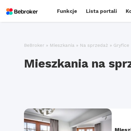
Funkcje
Lista portali
Ko
BeBroker
»
Mieszkania
»
Na sprzedaż
»
Gryfice
Mieszkania na spr
Miesz