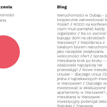
zenia
Blog
homości
Nieruchomości w Dubaju - j
bezpiecznie zainwestować ka
ania
Polski?
/
RODO na konferenc
czym musi pamiętać każdy
organizator
/
Na co zwrócić
kupując dom na obrzeżach
Warszawy?
/
Współpraca z
lokalnym biurem nieruchom
jako narzędzie zwiększania
widoczności ofert
/
Sprzed
mieszkania krok po kroku –
właściciele najczęściej nie
przewidują?
/
Nowe mieszka
Ursusie – dlaczego Ursus Cl
jedna z najciekawszych inwes
w Warszawie?
/
Dlaczego w
inwestować w ekskluzywne
apartamenty w Warszawie?
mieszkania w Warszawie -
Inwestycyjny potencjał zielo
Białołęki
/
Zniesienie