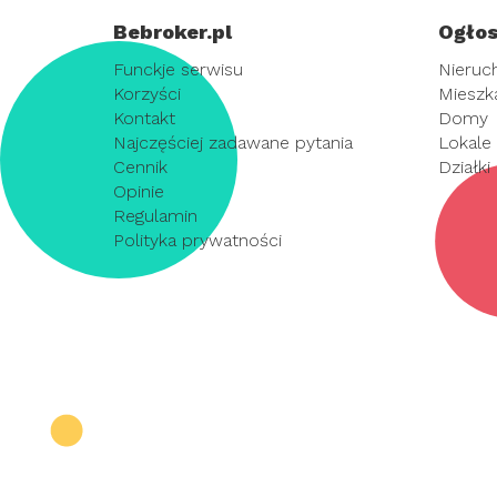
Bebroker.pl
Ogłos
Funckje serwisu
Nieruc
Korzyści
Mieszk
Kontakt
Domy
Najczęściej zadawane pytania
Lokale
Cennik
Działki
Opinie
Regulamin
Polityka prywatności