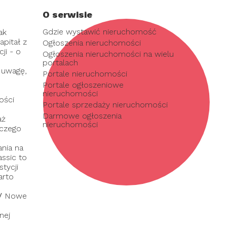
O serwisie
Gdzie wystawić nieruchomość
ak
pitał z
Ogłoszenia nieruchomości
ji - o
Ogłoszenia nieruchomości na wielu
portalach
 uwagę,
Portale nieruchomości
Portale ogłoszeniowe
nieruchomości
ości
Portale sprzedaży nieruchomości
Darmowe ogłoszenia
aż
nieruchomości
 czego
nia na
assic to
tycji
arto
/
Nowe
nej