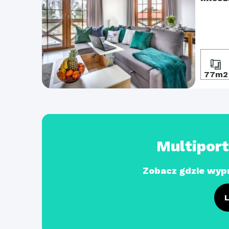
77m2
Multipor
Zobacz gdzie wyp
L