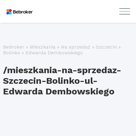
BeBroker
»
Mieszkania
»
Na sprzedaż
»
Szczecin
»
Bolinko
»
Edwarda Dembowskiego
/mieszkania-na-sprzedaz-
Szczecin-Bolinko-ul-
Edwarda Dembowskiego