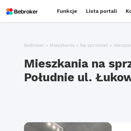
Funkcje
Lista portali
Ko
BeBroker
»
Mieszkania
»
Na sprzedaż
»
Warsza
Mieszkania na sp
Południe ul. Łuko