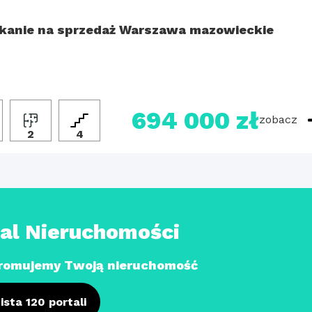
kanie na sprzedaż Warszawa mazowieckie
694 000 zł
zobacz
2
4
tal Nieruchomości
romujemy Twoją nieruchomość
ista 120 portali