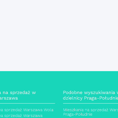
a na sprzedaż w
Podobne wyszukiwania
arszawa
dzielnicy Praga-Południ
na sprzedaż Warszawa Wola
Mieszkania na sprzedaż Wa
Praga-Południe
na sprzedaż Warszawa