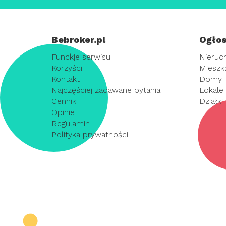
Bebroker.pl
Ogłos
Funckje serwisu
Nieruc
Korzyści
Mieszk
Kontakt
Domy
Najczęściej zadawane pytania
Lokale
Cennik
Działki
Opinie
Regulamin
Polityka prywatności