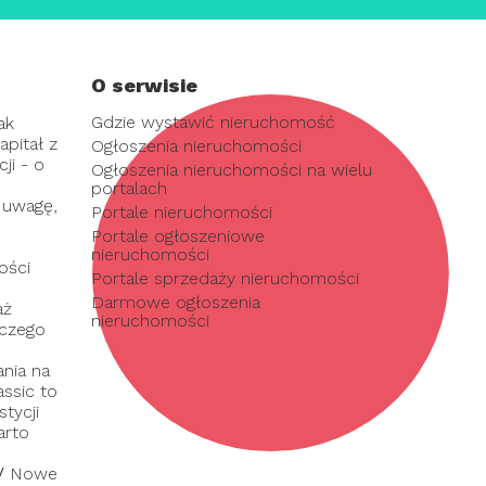
O serwisie
Gdzie wystawić nieruchomość
ak
pitał z
Ogłoszenia nieruchomości
ji - o
Ogłoszenia nieruchomości na wielu
portalach
 uwagę,
Portale nieruchomości
Portale ogłoszeniowe
nieruchomości
ości
Portale sprzedaży nieruchomości
Darmowe ogłoszenia
aż
nieruchomości
 czego
nia na
assic to
tycji
arto
/
Nowe