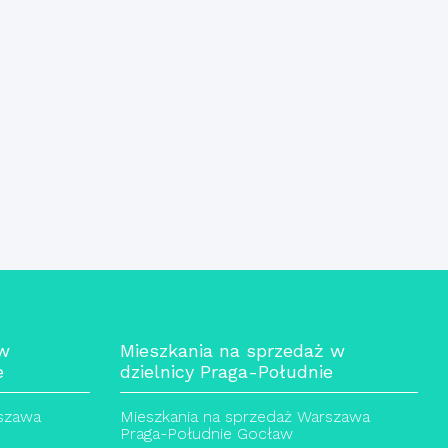
 w
Mieszkania na sprzedaż w
e
dzielnicy Praga-Południe
rszawa
Mieszkania na sprzedaż Warszawa
Praga-Południe Gocław