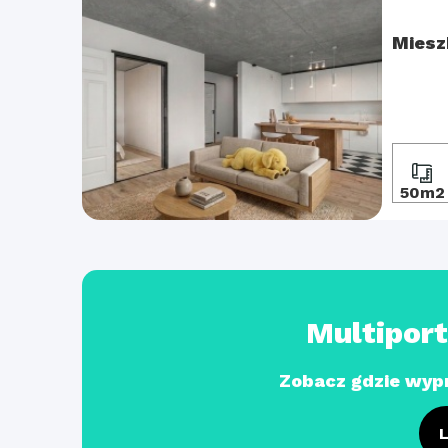
Miesz
50m2
Multipor
Zobacz gdzie wyp
L