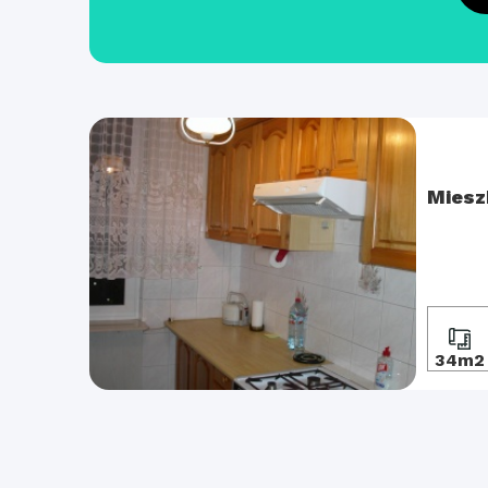
Miesz
34m2