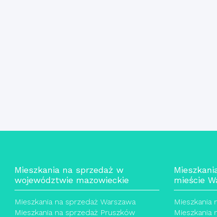
Mieszkania na sprzedaż w
Mieszkani
województwie mazowieckie
mieście W
Mieszkania na sprzedaż Warszawa
Mieszkania 
Mieszkania na sprzedaż Pruszków
Mieszkania 