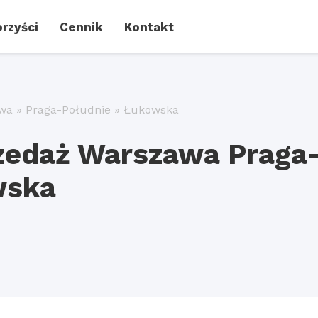
rzyści
Cennik
Kontakt
wa
»
Praga-Południe
»
Łukowska
rzedaż Warszawa Praga
wska