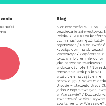
zenia
Blog
homości
Nieruchomości w Dubaju - j
bezpiecznie zainwestować ka
ania
Polski?
/
RODO na konferenc
czym musi pamiętać każdy
organizator
/
Na co zwrócić
kupując dom na obrzeżach
Warszawy?
/
Współpraca z
lokalnym biurem nieruchom
jako narzędzie zwiększania
widoczności ofert
/
Sprzed
mieszkania krok po kroku –
właściciele najczęściej nie
przewidują?
/
Nowe mieszka
Ursusie – dlaczego Ursus Cl
jedna z najciekawszych inwes
w Warszawie?
/
Dlaczego w
inwestować w ekskluzywne
apartamenty w Warszawie?