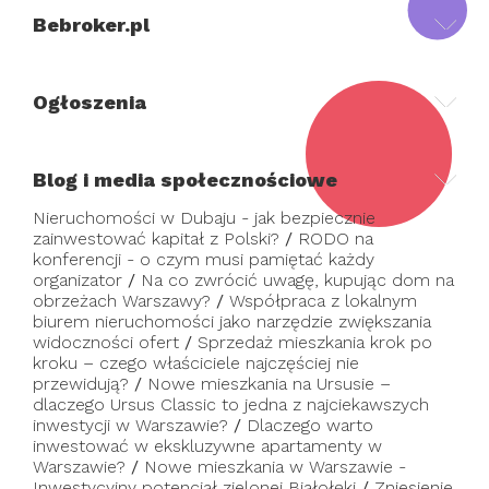
Bebroker.pl
Ogłoszenia
Blog i media społecznościowe
Nieruchomości w Dubaju - jak bezpiecznie
zainwestować kapitał z Polski?
/
RODO na
konferencji - o czym musi pamiętać każdy
organizator
/
Na co zwrócić uwagę, kupując dom na
obrzeżach Warszawy?
/
Współpraca z lokalnym
biurem nieruchomości jako narzędzie zwiększania
widoczności ofert
/
Sprzedaż mieszkania krok po
kroku – czego właściciele najczęściej nie
przewidują?
/
Nowe mieszkania na Ursusie –
dlaczego Ursus Classic to jedna z najciekawszych
inwestycji w Warszawie?
/
Dlaczego warto
inwestować w ekskluzywne apartamenty w
Warszawie?
/
Nowe mieszkania w Warszawie -
Inwestycyjny potencjał zielonej Białołęki
/
Zniesienie