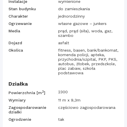
Instalacje
wymienione
Stan budynku
do zamieszkania
Charakter
jednorodzinny
Ogrzewanie
własne gazowe – junkers
Media
prąd, prąd (siła), woda, gaz,
szambo
Dojazd
asfalt
Okolica
fitness, basen, bank/bankomat,
komenda policji, apteka,
przychodnia/szpital, PKP, PKS,
autobus, żłobek, przedszkole,
plac zabaw, szkoła
podstawowa
Działka
2
2300
Powierzchnia [m
]
Wymiary
11 m x 9,3m
Zagospodarowanie
częściowo zagospodarowana
działki
Ogrodzenie
tak