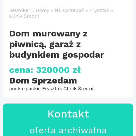
BeBroker
»
Domy
»
Na sprzedaż
»
Frysztak
»
Glinik Średni
Dom murowany z
piwnicą, garaż z
budynkiem gospodar
cena: 320000 zł
Dom Sprzedam
podkarpackie Frysztak Glinik Średni
Kontakt
oferta archiwalna