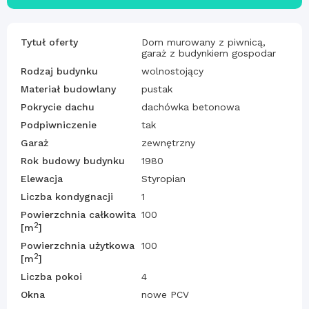
Tytuł oferty
Dom murowany z piwnicą,
garaż z budynkiem gospodar
Rodzaj budynku
wolnostojący
Materiał budowlany
pustak
Pokrycie dachu
dachówka betonowa
Podpiwniczenie
tak
Garaż
zewnętrzny
Rok budowy budynku
1980
Elewacja
Styropian
Liczba kondygnacji
1
Powierzchnia całkowita
100
2
[m
]
Powierzchnia użytkowa
100
2
[m
]
Liczba pokoi
4
Okna
nowe PCV