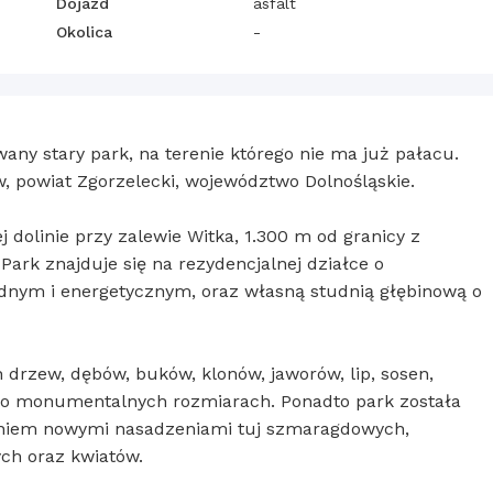
Dojazd
asfalt
Okolica
-
wany stary park, na terenie którego nie ma już pałacu.
, powiat Zgorzelecki, województwo Dolnośląskie.
j dolinie przy zalewie Witka, 1.300 m od granicy z
ark znajduje się na rezydencjalnej działce o
nym i energetycznym, oraz własną studnią głębinową o
h drzew, dębów, buków, klonów, jaworów, lip, sosen,
k o monumentalnych rozmiarach. Ponadto park została
niem nowymi nasadzeniami tuj szmaragdowych,
ch oraz kwiatów.