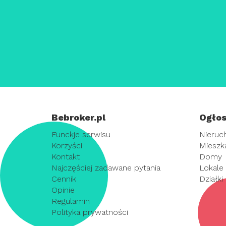
Bebroker.pl
Ogłos
Funckje serwisu
Nieruc
Korzyści
Mieszk
Kontakt
Domy
Najczęściej zadawane pytania
Lokale
Cennik
Działki
Opinie
Regulamin
Polityka prywatności