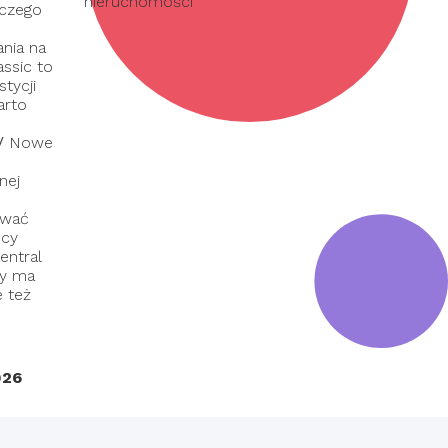
nieruchomości
 czego
nia na
assic to
tycji
arto
/
Nowe
nej
ować
dcy
entral
ry ma
e też
026