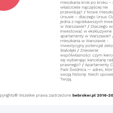
mieszkania krok po kroku –
właściciele najczęściej nie
przewidują?
/
Nowe mieszka
Ursusie – dlaczego Ursus Cl
jedna z najciekawszych inwes
w Warszawie?
/
Dlaczego w
inwestować w ekskluzywne
apartamenty w Warszawie?
mieszkania w Warszawie -
Inwestycyjny potencjał zielo
Białołęki
/
Zniesienie
współwłasności: czym kier
się wybierając kancelarię ra
prawnego?
/
Apartamenty C
Park Świdnica — adres, któ
swoją historię. Niech opowi
Twoją.
pyrights® Wszelkie prawa zastrzeżone
bebroker.pl 2016-2