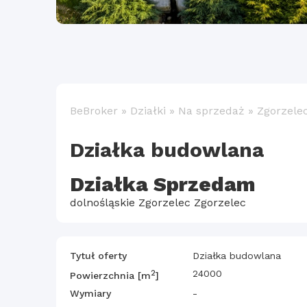
BeBroker
»
Działki
»
Na sprzedaż
»
Zgorzele
Działka budowlana
Działka Sprzedam
dolnośląskie Zgorzelec Zgorzelec
Tytuł oferty
Działka budowlana
2
24000
Powierzchnia [m
]
Wymiary
-