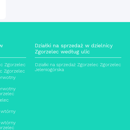
 w
Działki na sprzedaż w dzielnicy
Zgorzelec według ulic
ec Zgorzelec
Działki na sprzedaż Zgorzelec Zgorzelec
Jeleniogórska
c Zgorzelec
erwotny
erwotny
orzelec
elec
 wtórny
 wtórny
orzelec