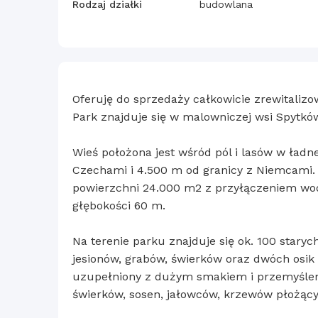
Rodzaj działki
budowlana
Oferuję do sprzedaży całkowicie zrewitalizo
Park znajduje się w malowniczej wsi Spytków
Wieś położona jest wśród pól i lasów w ładne
Czechami i 4.500 m od granicy z Niemcami. P
powierzchni 24.000 m2 z przyłączeniem wod
głębokości 60 m.
Na terenie parku znajduje się ok. 100 staryc
jesionów, grabów, świerków oraz dwóch osi
uzupełniony z dużym smakiem i przemyśle
świerków, sosen, jałowców, krzewów płożący