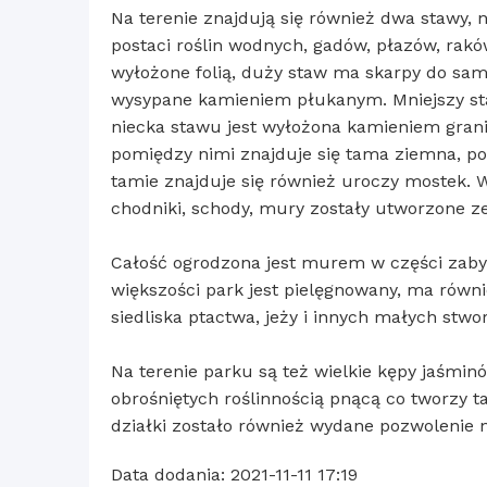
Na terenie znajdują się również dwa stawy,
postaci roślin wodnych, gadów, płazów, rakó
wyłożone folią, duży staw ma skarpy do sa
wysypane kamieniem płukanym. Mniejszy staw
niecka stawu jest wyłożona kamieniem gran
pomiędzy nimi znajduje się tama ziemna, p
tamie znajduje się również uroczy mostek. W
chodniki, schody, mury zostały utworzone ze
Całość ogrodzona jest murem w części zaby
większości park jest pielęgnowany, ma równi
siedliska ptactwa, jeży i innych małych stwo
Na terenie parku są też wielkie kępy jaśmin
obrośniętych roślinnością pnącą co tworzy t
działki zostało również wydane pozwolenie
Data dodania: 2021-11-11 17:19