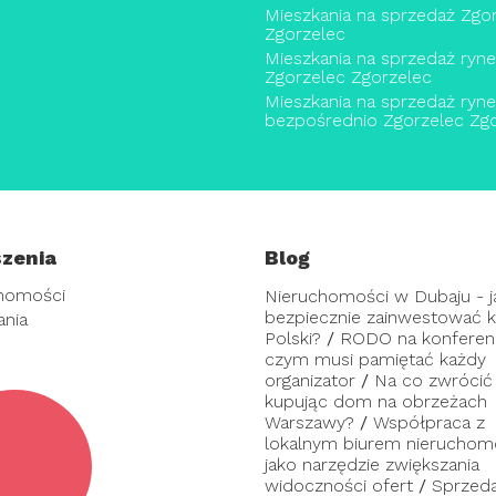
Mieszkania na sprzedaż Zgo
Zgorzelec
Mieszkania na sprzedaż ryn
Zgorzelec Zgorzelec
Mieszkania na sprzedaż ryn
bezpośrednio Zgorzelec Zg
zenia
Blog
homości
Nieruchomości w Dubaju - j
bezpiecznie zainwestować ka
ania
Polski?
/
RODO na konferenc
czym musi pamiętać każdy
organizator
/
Na co zwrócić
kupując dom na obrzeżach
Warszawy?
/
Współpraca z
lokalnym biurem nieruchom
jako narzędzie zwiększania
widoczności ofert
/
Sprzed