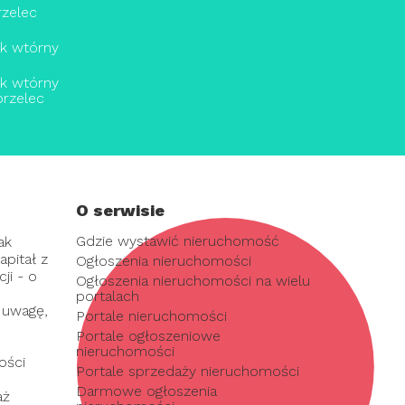
rzelec
ek wtórny
ek wtórny
orzelec
O serwisie
Gdzie wystawić nieruchomość
ak
pitał z
Ogłoszenia nieruchomości
ji - o
Ogłoszenia nieruchomości na wielu
portalach
 uwagę,
Portale nieruchomości
Portale ogłoszeniowe
nieruchomości
ości
Portale sprzedaży nieruchomości
Darmowe ogłoszenia
aż