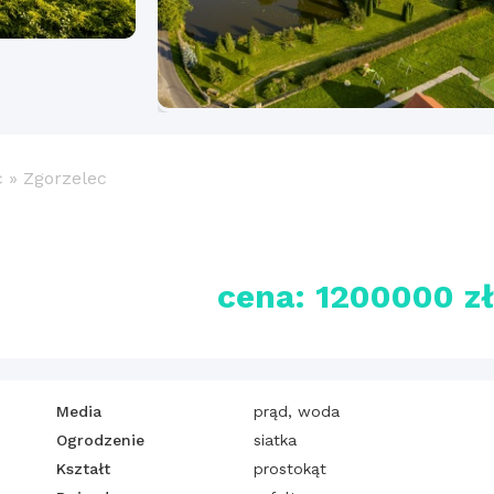
c
»
Zgorzelec
cena: 1200000 z
Media
prąd, woda
Ogrodzenie
siatka
Kształt
prostokąt