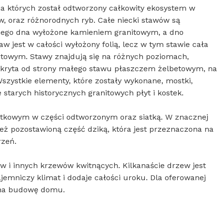
 na których został odtworzony całkowity ekosystem w
w, oraz różnorodnych ryb. Całe niecki stawów są
mego dna wyłożone kamieniem granitowym, a dno
 jest w całości wyłożony folią, lecz w tym stawie cała
itowym. Stawy znajdują się na różnych poziomach,
okryta od strony małego stawu płaszczem żelbetowym, na
szystkie elementy, które zostały wykonane, mostki,
 starych historycznych granitowych płyt i kostek.
tkowym w części odtworzonym oraz siatką. W znacznej
eż pozostawioną część dziką, która jest przeznaczona na
rzeń.
ów i innych krzewów kwitnących. Kilkanaście drzew jest
ajemniczy klimat i dodaje całości uroku. Dla oferowanej
 na budowę domu.