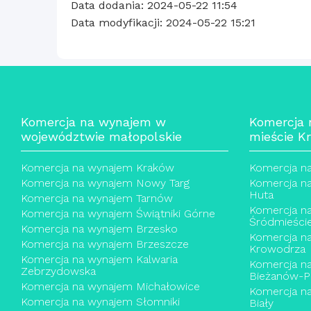
Data dodania: 2024-05-22 11:54
Data modyfikacji: 2024-05-22 15:21
Komercja na wynajem w
Komercja
województwie małopolskie
mieście K
Komercja na wynajem Kraków
Komercja n
Komercja na wynajem Nowy Targ
Komercja n
Huta
Komercja na wynajem Tarnów
Komercja n
Komercja na wynajem Świątniki Górne
Śródmieści
Komercja na wynajem Brzesko
Komercja n
Komercja na wynajem Brzeszcze
Krowodrza
Komercja na wynajem Kalwaria
Komercja n
Zebrzydowska
Bieżanów-P
Komercja na wynajem Michałowice
Komercja n
Komercja na wynajem Słomniki
Biały