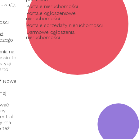
 uwagę,
Portale nieruchomości
Portale ogłoszeniowe
nieruchomości
ości
Portale sprzedaży nieruchomości
Darmowe ogłoszenia
aż
nieruchomości
 czego
nia na
assic to
tycji
arto
/
Nowe
nej
ować
dcy
entral
ry ma
e też