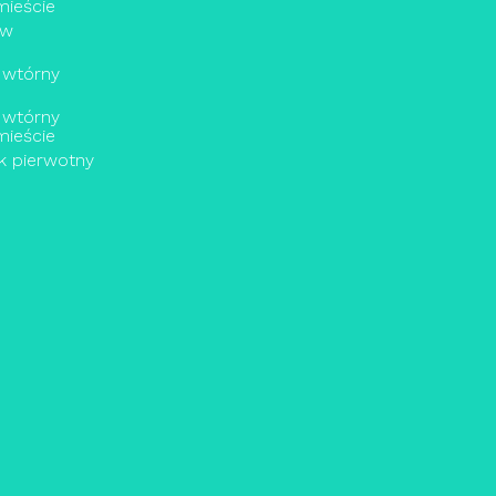
ieście
ów
 wtórny
 wtórny
ieście
k pierwotny