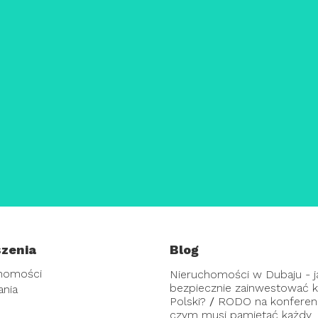
zenia
Blog
homości
Nieruchomości w Dubaju - j
bezpiecznie zainwestować ka
ania
Polski?
/
RODO na konferenc
czym musi pamiętać każdy