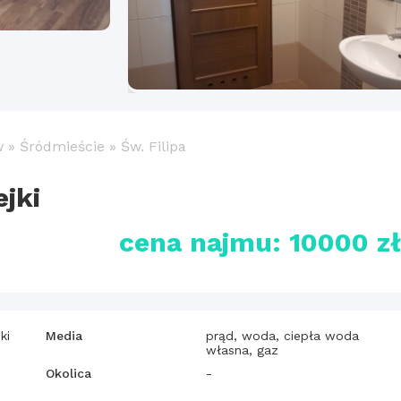
w
»
Śródmieście
»
Św. Filipa
jki
cena najmu: 10000 z
ki
Media
prąd, woda, ciepła woda
własna, gaz
Okolica
-