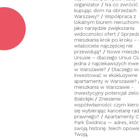
organizator
/
Na co zwrócić
kupując dom na obrzeżach
Warszawy?
/
Współpraca z
lokalnym biurem nieruchom
jako narzędzie zwiększania
widoczności ofert
/
Sprzed
mieszkania krok po kroku –
właściciele najczęściej nie
przewidują?
/
Nowe mieszka
Ursusie – dlaczego Ursus Cl
jedna z najciekawszych inwes
w Warszawie?
/
Dlaczego w
inwestować w ekskluzywne
apartamenty w Warszawie?
mieszkania w Warszawie -
Inwestycyjny potencjał zielo
Białołęki
/
Zniesienie
współwłasności: czym kier
się wybierając kancelarię ra
prawnego?
/
Apartamenty C
Park Świdnica — adres, któ
swoją historię. Niech opowi
Twoją.