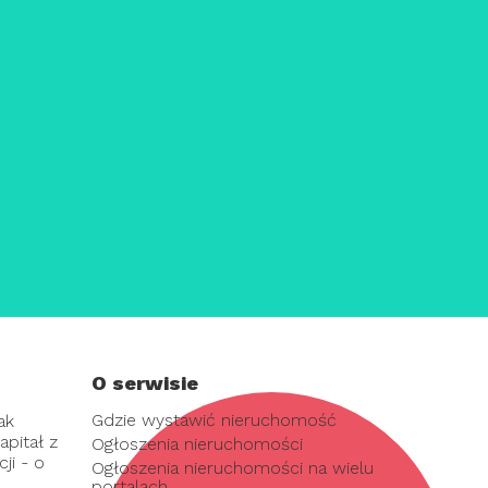
O serwisie
Gdzie wystawić nieruchomość
ak
pitał z
Ogłoszenia nieruchomości
ji - o
Ogłoszenia nieruchomości na wielu
portalach