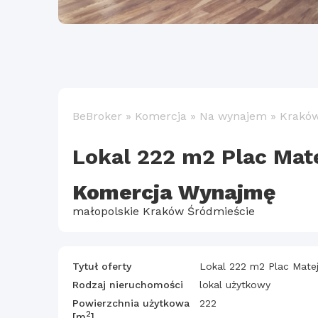
BeBroker
»
Komercja
»
Na wynajem
»
Krakó
Lokal 222 m2 Plac Mate
Komercja Wynajmę
małopolskie Kraków Śródmieście
Tytuł oferty
Lokal 222 m2 Plac Matej
Rodzaj nieruchomości
lokal użytkowy
Powierzchnia użytkowa
222
2
[m
]