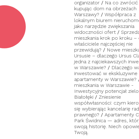
organizator
/
Na co zwrócić
kupując dom na obrzeżach
Warszawy?
/
Współpraca z
lokalnym biurem nieruchom
jako narzędzie zwiększania
widoczności ofert
/
Sprzed
mieszkania krok po kroku –
właściciele najczęściej nie
przewidują?
/
Nowe mieszka
Ursusie – dlaczego Ursus Cl
jedna z najciekawszych inwes
w Warszawie?
/
Dlaczego w
inwestować w ekskluzywne
apartamenty w Warszawie?
mieszkania w Warszawie -
Inwestycyjny potencjał zielo
Białołęki
/
Zniesienie
współwłasności: czym kier
się wybierając kancelarię ra
prawnego?
/
Apartamenty C
Park Świdnica — adres, któ
swoją historię. Niech opowi
Twoją.