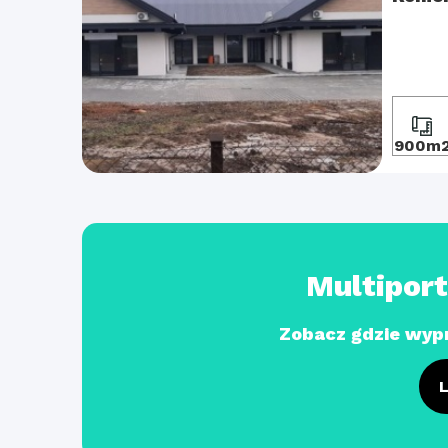
900m
Multipor
Zobacz gdzie wyp
L