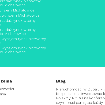
rzedaż rynek pierwotny
io Michałowice
wynajem Michałowice
a wynajem Michałowice
rzedaż rynek wtórny
e
rzedaż rynek wtórny
io Michałowice
a wynajem rynek pierwotny
e
a wynajem rynek pierwotny
io Michałowice
zenia
Blog
homości
Nieruchomości w Dubaju - j
bezpiecznie zainwestować ka
ania
Polski?
/
RODO na konferenc
czym musi pamiętać każdy