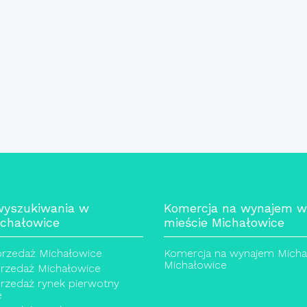
wyszukiwania w
Komercja na wynajem w
ichałowice
mieście Michałowice
sprzedaż Michałowice
Komercja na wynajem Micha
Michałowice
rzedaż Michałowice
rzedaż rynek pierwotny
e