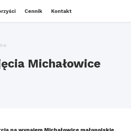
rzyści
Cennik
Kontakt
ice
ęcia Michałowice
cja na wynajem Michałowice małopolskie