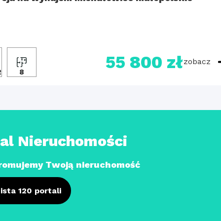
55 800 zł
zobacz
2
8
tal Nieruchomości
romujemy Twoją nieruchomość
ista 120 portali