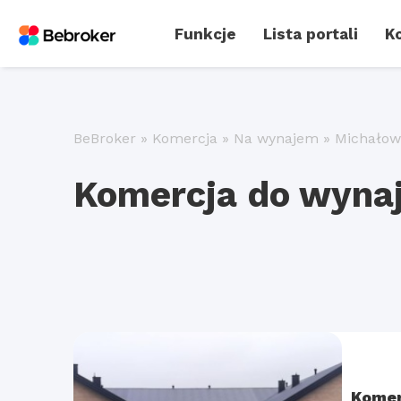
Funkcje
Lista portali
Ko
BeBroker
»
Komercja
»
Na wynajem
»
Michałow
Komercja do wynaj
Komer