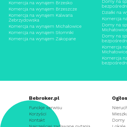
Domy na sp
Komercja na wynajem Brzesko
bezpośredn
Komercja na wynajem Brzeszcze
Działki na 
Komercja na wynajem Kalwaria
Komercja n
Zebrzydowska
Domy na sp
Komercja na wynajem Michałowice
Michałowic
Komercja na wynajem Słomniki
Domy na sp
Komercja na wynajem Zakopane
bezpośredn
Komercja n
Michałowic
Komercja n
bezpośredn
Bebroker.pl
Ogłos
Funckje serwisu
Nieruc
Korzyści
Mieszk
Kontakt
Domy
Najczęściej zadawane pytania
Lokale