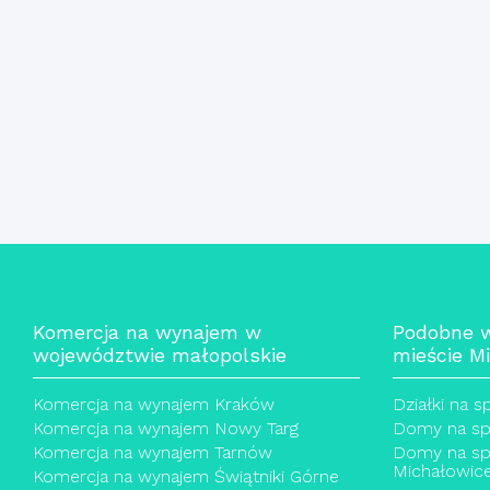
Komercja na wynajem w
Podobne 
województwie małopolskie
mieście M
Komercja na wynajem Kraków
Działki na 
Komercja na wynajem Nowy Targ
Domy na sp
Komercja na wynajem Tarnów
Domy na sp
Michałowic
Komercja na wynajem Świątniki Górne