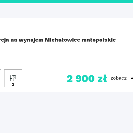
cja na wynajem Michałowice małopolskie
2 900 zł
zobacz
2
2