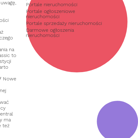
 uwagę,
Portale nieruchomości
Portale ogłoszeniowe
nieruchomości
ości
Portale sprzedaży nieruchomości
Darmowe ogłoszenia
aż
nieruchomości
 czego
nia na
assic to
tycji
arto
/
Nowe
nej
ować
dcy
entral
ry ma
e też