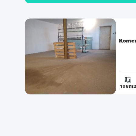
Komer
108m