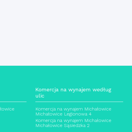
Komercja na wynajem według
ulic
łowice
Komercja na wynajem Michałowice
Michałowice Legionowa 4
Komercja na wynajem Michałowice
Michałowice Sąsiedzka 2