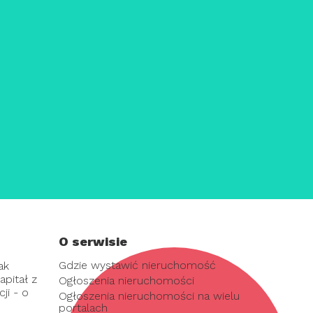
O serwisie
Gdzie wystawić nieruchomość
ak
pitał z
Ogłoszenia nieruchomości
ji - o
Ogłoszenia nieruchomości na wielu
portalach