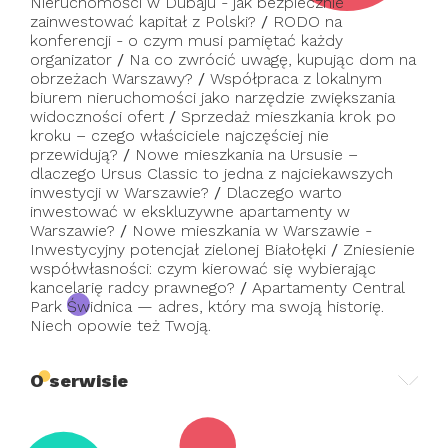
Nieruchomości w Dubaju - jak bezpiecznie
zainwestować kapitał z Polski?
/
RODO na
konferencji - o czym musi pamiętać każdy
organizator
/
Na co zwrócić uwagę, kupując dom na
obrzeżach Warszawy?
/
Współpraca z lokalnym
biurem nieruchomości jako narzędzie zwiększania
widoczności ofert
/
Sprzedaż mieszkania krok po
kroku – czego właściciele najczęściej nie
przewidują?
/
Nowe mieszkania na Ursusie –
dlaczego Ursus Classic to jedna z najciekawszych
inwestycji w Warszawie?
/
Dlaczego warto
inwestować w ekskluzywne apartamenty w
Warszawie?
/
Nowe mieszkania w Warszawie -
Inwestycyjny potencjał zielonej Białołęki
/
Zniesienie
współwłasności: czym kierować się wybierając
kancelarię radcy prawnego?
/
Apartamenty Central
Park Świdnica — adres, który ma swoją historię.
Niech opowie też Twoją.
O serwisie