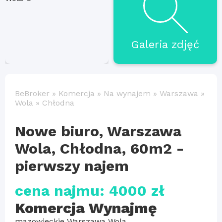
Galeria zdjęć
BeBroker
»
Komercja
»
Na wynajem
»
Warszawa
»
Wola
»
Chłodna
Nowe biuro, Warszawa
Wola, Chłodna, 60m2 -
pierwszy najem
cena najmu: 4000 zł
Komercja Wynajmę
mazowieckie Warszawa Wola