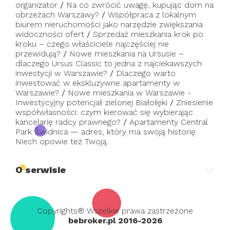
organizator
/
Na co zwrócić uwagę, kupując dom na
obrzeżach Warszawy?
/
Współpraca z lokalnym
biurem nieruchomości jako narzędzie zwiększania
widoczności ofert
/
Sprzedaż mieszkania krok po
kroku – czego właściciele najczęściej nie
przewidują?
/
Nowe mieszkania na Ursusie –
dlaczego Ursus Classic to jedna z najciekawszych
inwestycji w Warszawie?
/
Dlaczego warto
inwestować w ekskluzywne apartamenty w
Warszawie?
/
Nowe mieszkania w Warszawie -
Inwestycyjny potencjał zielonej Białołęki
/
Zniesienie
współwłasności: czym kierować się wybierając
kancelarię radcy prawnego?
/
Apartamenty Central
Park Świdnica — adres, który ma swoją historię.
Niech opowie też Twoją.
O serwisie
Copyrights® Wszelkie prawa zastrzeżone
bebroker.pl 2016-2026