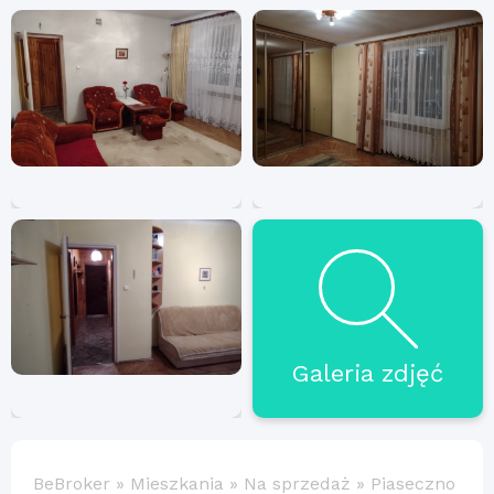
Galeria zdjęć
BeBroker
»
Mieszkania
»
Na sprzedaż
»
Piaseczno