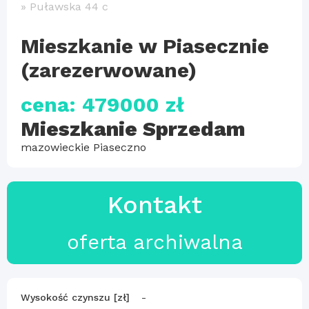
»
Puławska 44 c
Mieszkanie w Piasecznie
(zarezerwowane)
cena: 479000 zł
Mieszkanie Sprzedam
mazowieckie Piaseczno
Kontakt
oferta archiwalna
Wysokość czynszu [zł]
-