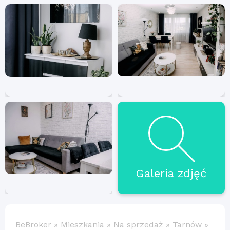
Galeria zdjęć
BeBroker
»
Mieszkania
»
Na sprzedaż
»
Tarnów
»