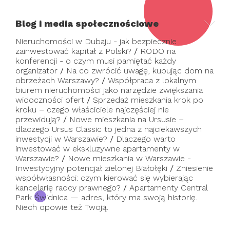
Blog i media społecznościowe
Nieruchomości w Dubaju - jak bezpiecznie
zainwestować kapitał z Polski?
/
RODO na
konferencji - o czym musi pamiętać każdy
organizator
/
Na co zwrócić uwagę, kupując dom na
obrzeżach Warszawy?
/
Współpraca z lokalnym
biurem nieruchomości jako narzędzie zwiększania
widoczności ofert
/
Sprzedaż mieszkania krok po
kroku – czego właściciele najczęściej nie
przewidują?
/
Nowe mieszkania na Ursusie –
dlaczego Ursus Classic to jedna z najciekawszych
inwestycji w Warszawie?
/
Dlaczego warto
inwestować w ekskluzywne apartamenty w
Warszawie?
/
Nowe mieszkania w Warszawie -
Inwestycyjny potencjał zielonej Białołęki
/
Zniesienie
współwłasności: czym kierować się wybierając
kancelarię radcy prawnego?
/
Apartamenty Central
Park Świdnica — adres, który ma swoją historię.
Niech opowie też Twoją.