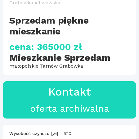
Grabówka
»
Lwowska
Sprzedam piękne
mieszkanie
cena: 365000 zł
Mieszkanie Sprzedam
małopolskie Tarnów Grabówka
Kontakt
oferta archiwalna
Wysokość czynszu [zł]
520