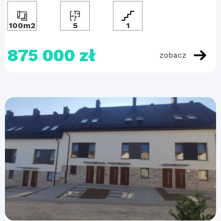
100m2
5
1
875 000 zł
zobacz