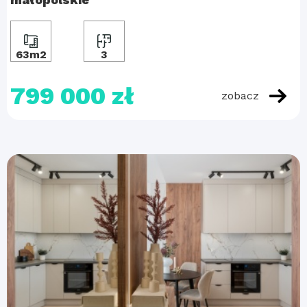
63m2
3
799 000 zł
zobacz