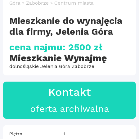
Góra
»
Zabobrze
»
Centrum miasta
Mieszkanie do wynajęcia
dla firmy, Jelenia Góra
cena najmu: 2500 zł
Mieszkanie Wynajmę
dolnośląskie Jelenia Góra Zabobrze
Kontakt
oferta archiwalna
Piętro
1