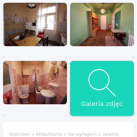
Galeria zdjęć
BeBroker
»
Mieszkania
»
Na wynajem
»
Jelenia