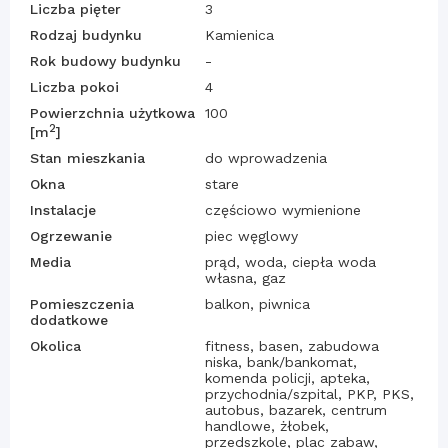
Liczba pięter
3
Rodzaj budynku
Kamienica
Rok budowy budynku
-
Liczba pokoi
4
Powierzchnia użytkowa
100
2
[m
]
Stan mieszkania
do wprowadzenia
Okna
stare
Instalacje
częściowo wymienione
Ogrzewanie
piec węglowy
Media
prąd, woda, ciepła woda
własna, gaz
Pomieszczenia
balkon, piwnica
dodatkowe
Okolica
fitness, basen, zabudowa
niska, bank/bankomat,
komenda policji, apteka,
przychodnia/szpital, PKP, PKS,
autobus, bazarek, centrum
handlowe, żłobek,
przedszkole, plac zabaw,