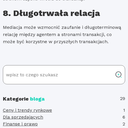
8. Długotrwała relacja
Mediacja może wzmocnić zaufanie i długoterminową
relację między agentem a stronami transakcji, co
może być korzystne w przyszłych transakcjach.
Kategorie
bloga
29
Ceny i trendy rynkowe
1
Dla sprzedających
6
Finanse i prawo
2