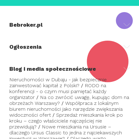
Bebroker.pl
Ogłoszenia
Blog i media społecznościowe
Nieruchomości w Dubaju - jak bezpiecznie
zainwestować kapitał z Polski?
/
RODO na
konferencji - o czym musi pamiętać każdy
organizator
/
Na co zwrócić uwagę, kupując dom na
obrzeżach Warszawy?
/
Współpraca z lokalnym
biurem nieruchomości jako narzędzie zwiększania
widoczności ofert
/
Sprzedaż mieszkania krok po
kroku – czego właściciele najczęściej nie
przewidują?
/
Nowe mieszkania na Ursusie –
dlaczego Ursus Classic to jedna z najciekawszych
inwestycji w Warszawie?
/
Dlaczego warto